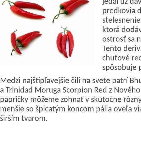
jedál už dá
predkovia de
stelesnenie
ktorá dodáv
ostrosť sa 
Tento deriv
chuťové rec
spôsobuje p
Medzi najštipľavejšie čili na svete patrí Bhu
a Trinidad Moruga Scorpion Red z Nového 
papričky môžeme zohnať v skutočne rôznyc
menšie so špicatým koncom pália oveľa vi
širším tvarom.