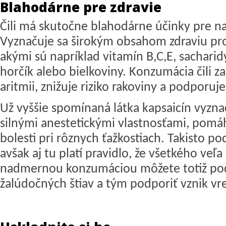
Blahodárne pre zdravie
Čili má skutočne blahodárne účinky pre naš
Vyznačuje sa širokým obsahom zdraviu pr
akými sú napríklad vitamín B,C,E, sacharidy,
horčík alebo bielkoviny. Konzumácia čili z
aritmii, znižuje riziko rakoviny a podporu
Už vyššie spomínaná látka kapsaicín vyzna
silnými anestetickými vlastnosťami, pom
bolesti pri rôznych ťažkostiach. Takisto p
avšak aj tu platí pravidlo, že všetkého veľa
nadmernou konzumáciou môžete totiž pod
žalúdočných štiav a tým podporiť vznik vr