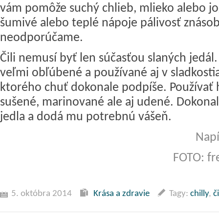
vám pomôže suchý chlieb, mlieko alebo jo
šumivé alebo teplé nápoje pálivosť znásob
neodporúčame.
Čili nemusí byť len súčasťou slaných jedál.
veľmi obľúbené a používané aj v sladkostia
ktorého chuť dokonale podpíše. Používať 
sušené, marinované ale aj udené. Dokonal
jedla a dodá mu potrebnú vášeň.
Napí
FOTO: fr
5. októbra 2014
Krása a zdravie
Tagy:
chilly
,
či