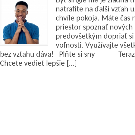
Byť single nie je žiadna 
natrafíte na ďalší vzťah už
chvíle pokoja. Máte čas 
priestor spoznať nových 
predovšetkým dopriať si
voľnosti. Využívajte vše
bez vzťahu dáva! Plňte si sny Teraz je
Chcete vedieť lepšie […]