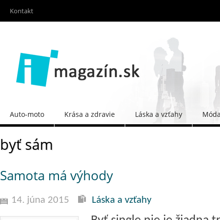
Kontakt
Auto-moto
Krása a zdravie
Láska a vzťahy
Móda 
byť sám
Samota má výhody
14. júna 2015
Láska a vzťahy