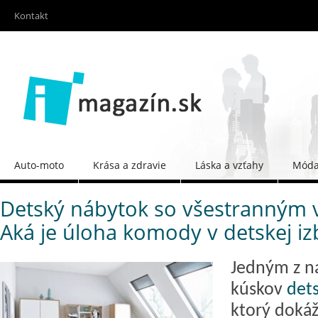
Kontakt
Auto-moto
Krása a zdravie
Láska a vzťahy
Móda 
Detský nábytok so všestranným v
Aká je úloha komody v detskej iz
Jedným z na
kúskov
det
ktorý dokáž