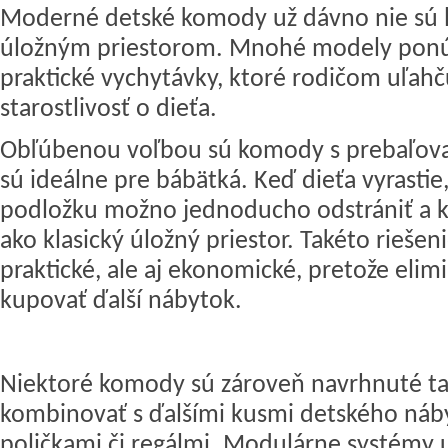
Moderné detské komody už dávno nie sú 
úložným priestorom. Mnohé modely ponú
praktické vychytávky, ktoré rodičom uľah
starostlivosť o dieťa.
Obľúbenou voľbou sú komody s prebaľova
sú ideálne pre bábätká. Keď dieťa vyrastie
podložku možno jednoducho odstrániť a k
ako klasický úložný priestor. Takéto riešeni
praktické, ale aj ekonomické, pretože eli
kupovať ďalší nábytok.
Niektoré komody sú zároveň navrhnuté tak
kombinovať s ďalšími kusmi
detského náb
poličkami či regálmi. Modulárne systémy