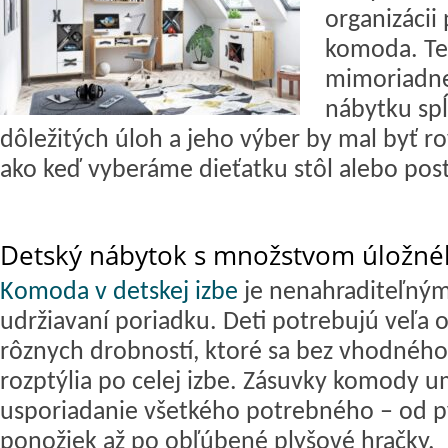
organizácii 
komoda. Te
mimoriadne
nábytku spĺ
dôležitých úloh a jeho výber by mal byť ro
ako keď vyberáme dieťatku stôl alebo post
Detský nábytok s množstvom úložné
Komoda v detskej izbe
je nenahraditeľný
udržiavaní poriadku. Deti potrebujú veľa o
rôznych drobností, ktoré sa bez vhodného
rozptýlia po celej izbe. Zásuvky komody 
usporiadanie všetkého potrebného – od p
ponožiek až po obľúbené plyšové hračky.