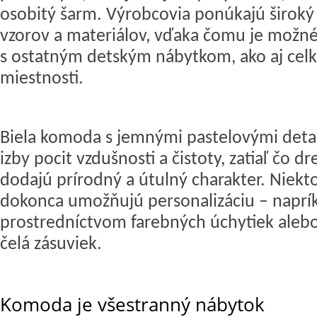
osobitý šarm. Výrobcovia ponúkajú široký 
vzorov a materiálov, vďaka čomu je možn
s ostatným
detským nábytkom
, ako aj ce
miestnosti.
Biela komoda s jemnými pastelovými detai
izby pocit vzdušnosti a čistoty, zatiaľ čo d
dodajú prírodný a útulný charakter. Niek
dokonca umožňujú personalizáciu – naprí
prostredníctvom farebných úchytiek aleb
čelá zásuviek.
Komoda je všestranný nábytok