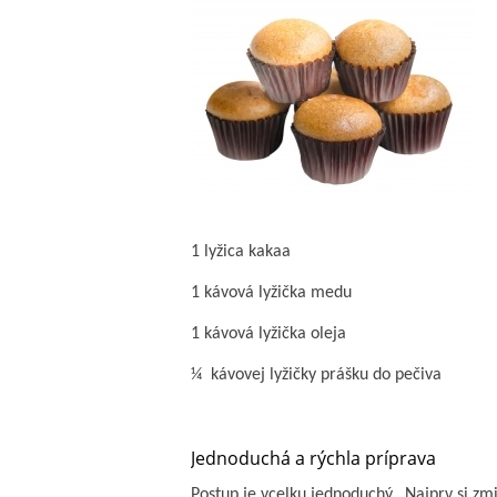
1 lyžica kakaa
1 kávová lyžička medu
1 kávová lyžička oleja
¼ kávovej lyžičky prášku do pečiva
Jednoduchá a rýchla príprava
Postup je vcelku jednoduchý. Najprv si zm