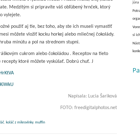
júna
ate. Medzitým si pripravíte váš obľúbený hrnček, ktorý
Potr
 vylejete.
orga
možné použiť aj tie, bez toho, aby ste ich museli vymastiť
Vonn
mesi môžete vložiť kocku horkej alebo mliečnej čokolády.
si ic
zhruba minútu a pol na strednom stupni.
Nást
konk
ráškovým cukrom alebo čokoládou . Receptov na tieto
e recepty ktoré môžete vyskúšať. Dobrú chuť. J
Pa
HrKtVA
rKiWkU
Napísala: Lucia Šariková
FOTO: freedigitalphotos.net
láč
,
koláč z mikrovlnky
,
muffin