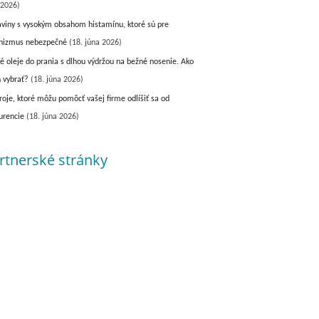
 2026)
aviny s vysokým obsahom histamínu, ktoré sú pre
nizmus nebezpečné
(18. júna 2026)
é oleje do prania s dlhou výdržou na bežné nosenie. Ako
h vybrať?
(18. júna 2026)
roje, ktoré môžu pomôcť vašej firme odlíšiť sa od
urencie
(18. júna 2026)
rtnerské stránky