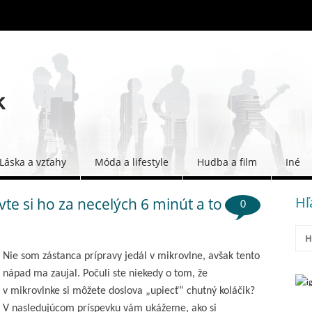
Láska a vzťahy
Móda a lifestyle
Hudba a film
Iné
Hľ
te si ho za necelých 6 minút a to
0
Nie som zástanca prípravy jedál v mikrovlne, avšak tento
nápad ma zaujal. Počuli ste niekedy o tom, že
v mikrovlnke si môžete doslova „upiecť“ chutný koláčik?
V nasledujúcom príspevku vám ukážeme, ako si