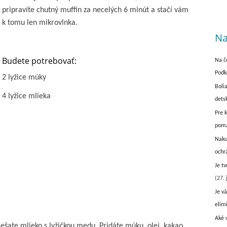
pripravíte chutný muffin za necelých 6 minút a stačí vám
k tomu len mikrovlnka.
Na
Budete potrebovať:
Na č
Podk
2 lyžice múky
Boli
4 lyžice mlieka
dets
Pre 
pom
Naku
ochr
Je t
(27. 
Je vá
elim
Aké 
iešate mlieko s lyžičkou medu. Pridáte múku, olej ,kakao