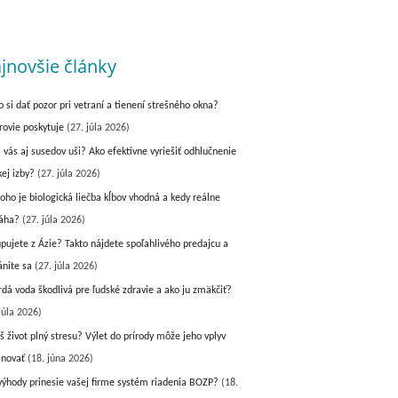
jnovšie články
o si dať pozor pri vetraní a tienení strešného okna?
rovie poskytuje
(27. júla 2026)
a vás aj susedov uši? Ako efektívne vyriešiť odhlučnenie
kej izby?
(27. júla 2026)
koho je biologická liečba kĺbov vhodná a kedy reálne
áha?
(27. júla 2026)
pujete z Ázie? Takto nájdete spoľahlivého predajcu a
ánite sa
(27. júla 2026)
vrdá voda škodlivá pre ľudské zdravie a ako ju zmäkčiť?
júla 2026)
š život plný stresu? Výlet do prírody môže jeho vplyv
inovať
(18. júna 2026)
výhody prinesie vašej firme systém riadenia BOZP?
(18.