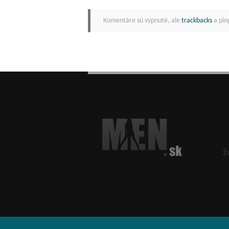
Komentáre sú vypnuté, ale
trackbacks
a pin