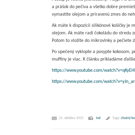
a prášok do pečiva a všetko dobre premieš
vymastíte olejom a priravenú zmes do neho
Ak máte k dispozícií silikónové košíčky je 
olejom. Ak máte radi čokoládu do stredu z
Potom to vložíte do mikrovlnky a pečiete 
Po upečený vyklopte a posypte kokosom, p
muffiny je viac. K článku prikladáme ďalši
https://www.youtube.com/watch?v=qKyEH
https://www.youtube.com/watch?v=yJn_a
23. októbra 2015
Iné
Tagy:
chutný ko