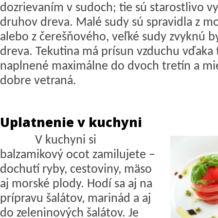
dozrievaním v sudoch; tie sú starostlivo v
druhov dreva. Malé sudy sú spravidla z 
alebo z čerešňového, veľké sudy zvyknú 
dreva. Tekutina má prísun vzduchu vďaka 
naplnené maximálne do dvoch tretín a mie
dobre vetraná.
Uplatnenie v kuchyni
V kuchyni si
balzamikový ocot zamilujete –
dochutí ryby, cestoviny, mäso
aj morské plody. Hodí sa aj na
prípravu šalátov, marinád a aj
do zeleninových šalátov. Je