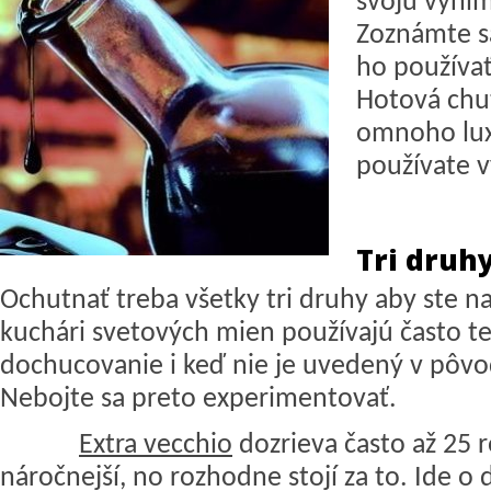
svoju výni
Zoznámte sa
ho používať 
Hotová chu
omnoho lux
používate 
Tri druh
Ochutnať treba všetky tri druhy aby ste na
kuchári svetových mien používajú často t
dochucovanie i keď nie je uvedený v pôv
Nebojte sa preto experimentovať.
Extra vecchio
dozrieva často až 25 
náročnejší, no rozhodne stojí za to. Ide o 