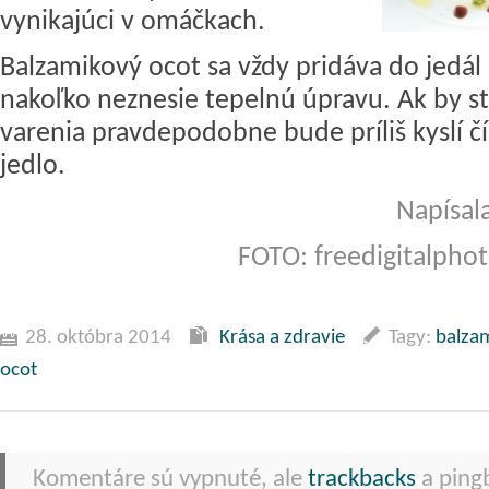
vynikajúci v omáčkach.
Balzamikový ocot sa vždy pridáva do jedál 
nakoľko neznesie tepelnú úpravu. Ak by st
varenia pravdepodobne bude príliš kyslí č
jedlo.
Napísal
FOTO: freedigitalpho
28. októbra 2014
Krása a zdravie
Tagy:
balza
ocot
Komentáre sú vypnuté, ale
trackbacks
a pingb