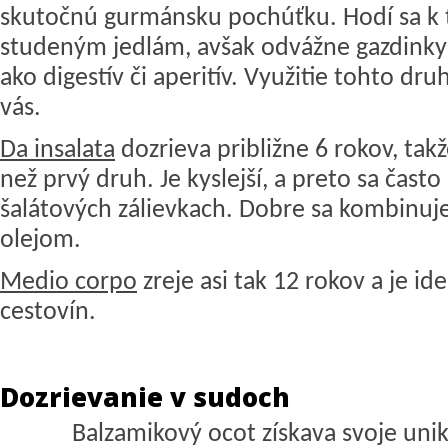
skutočnú gurmánsku pochúťku. Hodí sa k 
studeným jedlám, avšak odvážne gazdinky 
ako digestív či aperitív. Využitie tohto dru
vás.
Da insalata
dozrieva približne 6 rokov, ta
než prvý druh. Je kyslejší, a preto sa často
šalátových zálievkach. Dobre sa kombinuj
olejom.
Medio corpo
zreje asi tak 12 rokov a je i
cestovín.
Dozrievanie v sudoch
Balzamikový ocot získava svoje unik