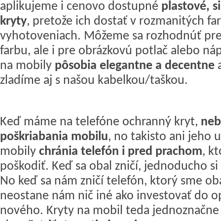
aplikujeme i cenovo dostupné
plastové, s
kryty
, pretože ich dostať v rozmanitých f
vyhotoveniach. Môžeme sa rozhodnúť pre
farbu, ale i pre obrázkovú potlač alebo ná
na mobily
pôsobia elegantne a decentne
a
zladíme aj s našou kabelkou/taškou.
Keď máme na telefóne ochranný kryt,
neb
poškriabania mobilu
, no takisto ani jeho 
mobily
chránia telefón i pred prachom
, k
poškodiť. Keď sa obal zničí, jednoducho s
No keď sa nám zničí telefón, ktorý sme ob
neostane nám nič iné ako investovať do o
nového. Kryty na mobil teda jednoznačne 