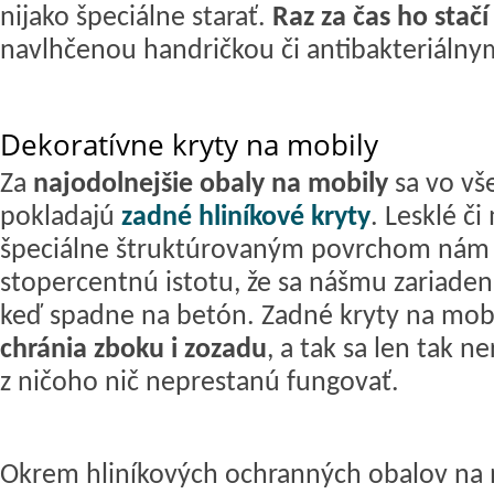
nijako špeciálne starať.
Raz za čas ho stačí 
navlhčenou handričkou či antibakteriálny
Dekoratívne kryty na mobily
Za
najodolnejšie obaly na mobily
sa vo vš
pokladajú
zadné hliníkové kryty
. Lesklé či
špeciálne štruktúrovaným povrchom nám
stopercentnú istotu, že sa nášmu zariadeni
keď spadne na betón. Zadné kryty na mobil
chránia zboku i zozadu
, a tak sa len tak 
z ničoho nič neprestanú fungovať.
Okrem hliníkových ochranných obalov na 