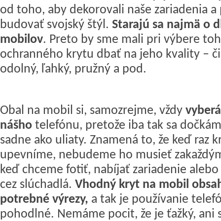
od toho, aby dekorovali naše zariadenia 
budovať svojský štýl.
Starajú sa najmä o d
mobilov
. Preto by sme mali pri výbere to
ochranného krytu dbať na jeho kvality – č
odolný, ľahký, pružný a pod.
Obal na mobil si, samozrejme, vždy
vyber
nášho
telefónu, pretože iba tak sa dočkám
sadne ako uliaty. Znamená to, že keď raz k
upevníme, nebudeme ho musieť zakaždým 
keď chceme fotiť, nabíjať zariadenie aleb
cez slúchadlá.
Vhodný kryt na mobil obsa
potrebné výrezy,
a tak je používanie telef
pohodlné. Nemáme pocit, že je ťažký, ani