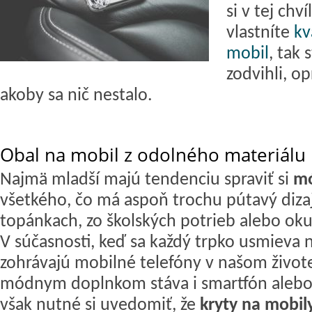
si v tej chv
vlastníte
kv
mobil
, tak 
zodvihli, opr
akoby sa nič nestalo.
Obal na mobil z odolného materiálu
Najmä mladší majú tendenciu spraviť si
mó
všetkého, čo má aspoň trochu pútavý diza
topánkach, zo školských potrieb alebo oku
V súčasnosti, keď sa každý trpko usmieva 
zohrávajú mobilné telefóny v našom živo
módnym doplnkom stáva i smartfón alebo 
však nutné si uvedomiť, že
kryty na mobil