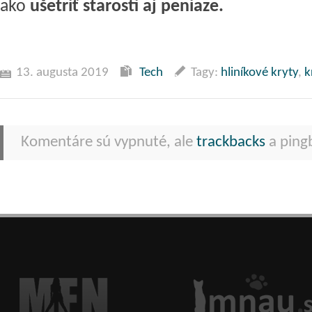
ako
ušetriť starosti aj peniaze.
13. augusta 2019
Tech
Tagy:
hliníkové kryty
,
k
Komentáre sú vypnuté, ale
trackbacks
a pingb