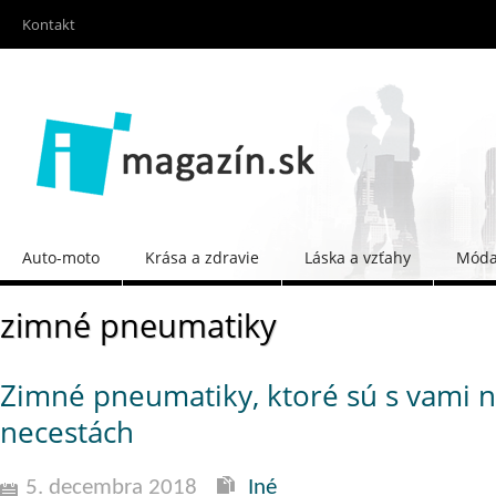
Kontakt
Auto-moto
Krása a zdravie
Láska a vzťahy
Móda 
zimné pneumatiky
Zimné pneumatiky, ktoré sú s vami n
necestách
5. decembra 2018
Iné