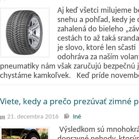
Aj keď všetci milujeme 
snehu a pohľad, kedy je c
zahalená do bieleho „záv
cestách to až taká sranda 
je slovo, ktoré len sčasti
odohráva za naším vola
pneumatiky nám však zaručujú bezpečnú j
chystáme kamkoľvek. Keď príde novembe
Viete, kedy a prečo prezúvať zimné 
21. decembra 2016
Iné
Výsledkom sú mnohokrát