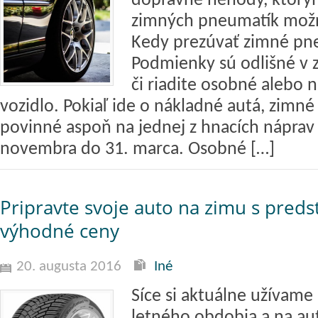
dopravné nehody, ktorým
zimných pneumatík možn
Kedy prezúvať zimné pn
Podmienky sú odlišné v z
či riadite osobné alebo
vozidlo. Pokiaľ ide o nákladné autá, zimn
povinné aspoň na jednej z hnacích náprav 
novembra do 31. marca. Osobné […]
Pripravte svoje auto na zimu s preds
výhodné ceny
20. augusta 2016
Iné
Síce si aktuálne užívame
letného obdobia a na au