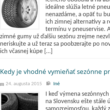
ideálne slúžia letné pneu
nenazdáme, a opäť tu bu
ich zimnej alternatívy a 
termínu v pneuservise. A
zimné gumy už ďalšiu sezónu zrejme nezv
neriskujte a už teraz sa poobzerajte po nov
ich včasnej kúpe […]
Kedy je vhodné vymieňať sezónne p
24. augusta 2015
Iné
I keď výmena sezónnych 
na Slovensku ešte stále 
samozrejmosťou, každý 