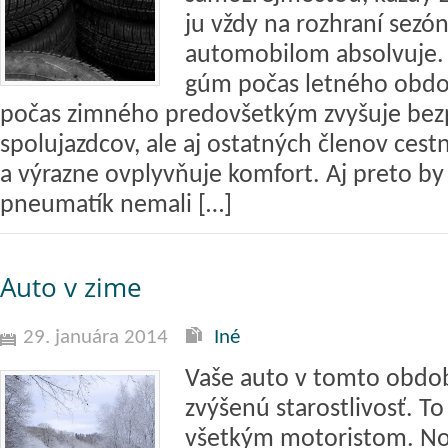
ju vždy na rozhraní sezó
automobilom absolvuje. 
gúm počas letného obdo
počas zimného predovšetkým zvyšuje bezp
spolujazdcov, ale aj ostatných členov ces
a výrazne ovplyvňuje komfort. Aj preto by 
pneumatík nemali […]
Auto v zime
29. januára 2014
Iné
Vaše auto v tomto obdo
zvýšenú starostlivosť. To 
všetkým motoristom. No 