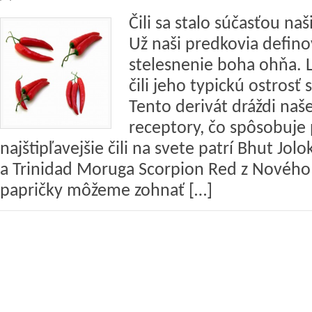
Čili sa stalo súčasťou na
Už naši predkovia definov
stelesnenie boha ohňa. 
čili jeho typickú ostrosť 
Tento derivát dráždi naš
receptory, čo spôsobuje 
najštipľavejšie čili na svete patrí Bhut Jolo
a Trinidad Moruga Scorpion Red z Nového 
papričky môžeme zohnať […]