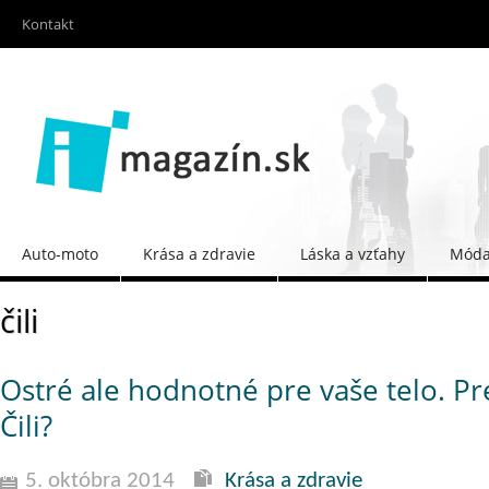
Kontakt
Auto-moto
Krása a zdravie
Láska a vzťahy
Móda 
čili
Ostré ale hodnotné pre vaše telo. P
Čili?
5. októbra 2014
Krása a zdravie