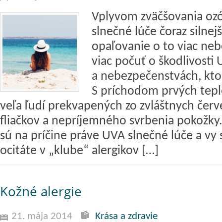
Vplyvom zväčšovania ozó
slnečné lúče čoraz silnejš
opaľovanie o to viac neb
viac počuť o škodlivosti 
a nebezpečenstvách, kto
S príchodom prvých teple
veľa ľudí prekvapených zo zvláštnych červ
fliačkov a nepríjemného svrbenia pokožky.
sú na príčine práve UVA slnečné lúče a vy 
ocitáte v „klube“ alergikov […]
Kožné alergie
21. mája 2014
Krása a zdravie