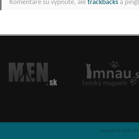
Komentáre sú vypnuté, ale
trackbacks
a pingb
Copyright © 2026. All 