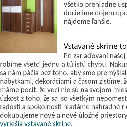
všetko prehľadne usp
docielime dojem upra
nájdeme ľahšie.
Vstavané skrine to
Pri zariaďovaní naše
robíme všetci jednu a tú istú chybu. Naku
sa nám páčia bez toho, aby sme premýšľal
nábytkami, dekoráciami a časom zistíme, že
máme pocit, že veci nie sú na svojom mies
úzkosť z toho, že sa so všetkým nepomes
radosti a spokojnosti hľadáme náhradné ri
dokupujeme nové a nové úložné priestor
vyriešia vstavané skrine
.