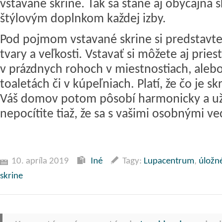
vstavané skrine. Tak sa stane aj obyčajná 
štýlovým doplnkom každej izby.
Pod pojmom vstavané skrine si predstavte 
tvary a veľkosti. Vstavať si môžete aj prie
v prázdnych rohoch v miestnostiach, alebo
toaletách či v kúpeľniach. Platí, že čo je sk
Váš domov potom pôsobí harmonicky a už 
nepocítite tiaž, že sa s vašimi osobnými v
10. apríla 2019
Iné
Tagy:
Lupacentrum
,
úložné
skrine