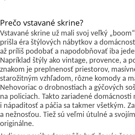
Prečo vstavané skrine?
Vstavané skrine už mali svoj veľký „boom
prišla éra štýlových nábytkov a domácnosti
až príliš podobať a napodobňovať iba jede
Napríklad štýly ako vintage, provence, a p
znakom je preplnenosť priestorov, masívne
starožitným vzhľadom, rôzne komody a mal
Nehovoriac o drobnostiach a gýčových soš
na policiach. Takto zariadené domácnosti
i nápaditosť a páčia sa takmer všetkým. 
a nežnosťou. Tiež sú veľmi útulné a svoj
originálne.