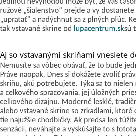
Jedinou nevýhodou môže byť, že vás časom
ružové „šialenstvo“ prejde a vy dostanete
„upratať“ a nadýchnuť sa z plných pľúc. 
tak vstavané skrine od
lupacentrum.sk
sú 
Aj so vstavanými skriňami vnesiete 
Nemusíte sa vôbec obávať, že to bude jed
Práve naopak. Dnes si dokážete zvoliť prá
skriňu, akú potrebujete. Týka sa to niele
a celkového spracovania, jej úložných pries
celkového dizajnu. Moderné lesklé, tradič
alebo vstavané skrine so zrkadlami, ktoré o
tie najužšie chodbičky. Ak predsa len túžit
senzácii, neváhajte a vyskúšajte to s foto