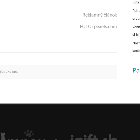
júna
Potr
Reklamný článok
orga
FOTO: pexels.com
Vonn
si ic
Nást
konk
Pa
gbacks nie.