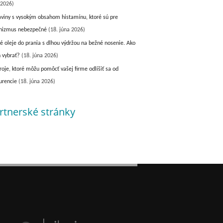
 2026)
aviny s vysokým obsahom histamínu, ktoré sú pre
nizmus nebezpečné
(18. júna 2026)
é oleje do prania s dlhou výdržou na bežné nosenie. Ako
h vybrať?
(18. júna 2026)
roje, ktoré môžu pomôcť vašej firme odlíšiť sa od
urencie
(18. júna 2026)
rtnerské stránky