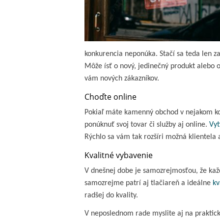
konkurencia neponúka. Stačí sa teda len za
Môže ísť o nový, jedinečný produkt alebo o
vám nových zákazníkov.
Choďte online
Pokiaľ máte kamenný obchod v nejakom ko
ponúknuť svoj tovar či služby aj online.
Vyt
Rýchlo sa vám tak rozšíri možná klientela a
Kvalitné vybavenie
V dnešnej dobe je samozrejmosťou, že kaž
samozrejme patrí aj tlačiareň a ideálne
kv
radšej do kvality.
V neposlednom rade myslite aj na praktic