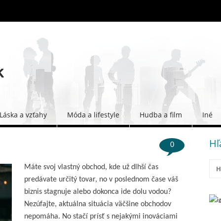
Láska a vzťahy
Móda a lifestyle
Hudba a film
Iné
Hľ
0
Máte svoj vlastný obchod, kde už dlhší čas
predávate určitý tovar, no v poslednom čase váš
biznis stagnuje alebo dokonca ide dolu vodou?
Nezúfajte, aktuálna situácia väčšine obchodov
nepomáha. No stačí prísť s nejakými inováciami