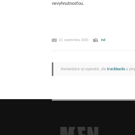
nevyhnutnosťou.
22. septembra 2020
Iné
Komentáre sú vypnuté, ale
trackbacks
a pin