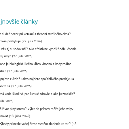
jnovšie články
o si dať pozor pri vetraní a tienení strešného okna?
rovie poskytuje
(27. júla 2026)
a vás aj susedov uši? Ako efektívne vyriešiť odhlučnenie
kej izby?
(27. júla 2026)
koho je biologická liečba kĺbov vhodná a kedy reálne
áha?
(27. júla 2026)
pujete z Ázie? Takto nájdete spoľahlivého predajcu a
ánite sa
(27. júla 2026)
vrdá voda škodlivá pre ľudské zdravie a ako ju zmäkčiť?
júla 2026)
š život plný stresu? Výlet do prírody môže jeho vplyv
inovať
(18. júna 2026)
výhody prinesie vašej firme systém riadenia BOZP?
(18.