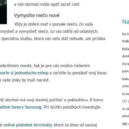
a váš obchod môže opäť začať rásť.
Vymyslite niečo nové
Na
Vždy je dobré mať v ponuke niečo, čo vaša
myslieť a vymyslieť niečo, čo vás odlíši od ostatných.
Na č
 špeciálnu službu, ktorá vás veľa stáť nebude, ale priláka
Podk
Boli
dets
Pre 
nkrétnom meste, tak je pre vás možno riešením
pom
vorte si jednoducho eshop
a začnite tu ponúkať svoj tovar.
Naku
 vaše zisky by mali narásť.
ochr
Je t
dý obchod má svoj vlastný počítač a pokladnicu. K tomu
(27. 
alitné tonery Samsung
. Pri týchto položkách investujte
Je vá
elim
Aké 
ké
online platobné terminály
, ktoré sú dnes už naozaj