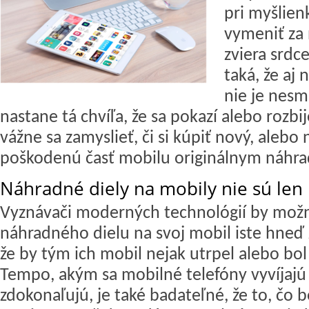
pri myšlien
vymeniť za
zviera srdce
taká, že aj
nie je nesm
nastane tá chvíľa, že sa pokazí alebo rozbij
vážne sa zamyslieť, či si kúpiť nový, alebo 
poškodenú časť mobilu originálnym náhr
Náhradné diely na mobily nie sú le
Vyznávači moderných technológií by mož
náhradného dielu na svoj mobil iste hneď z
že by tým ich mobil nejak utrpel alebo bo
Tempo, akým sa mobilné telefóny vyvíjajú 
zdokonaľujú, je také badateľné, že to, čo 