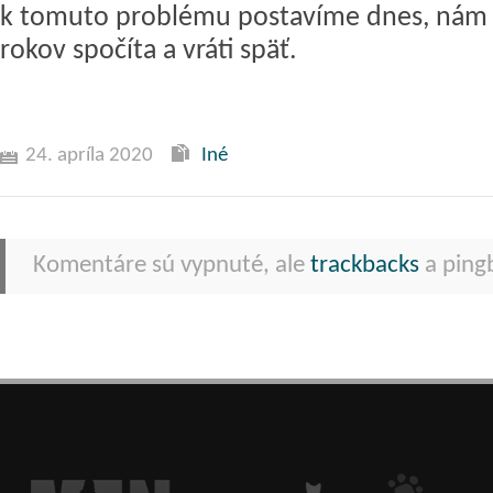
k tomuto problému postavíme dnes, nám p
rokov spočíta a vráti späť.
24. apríla 2020
Iné
Komentáre sú vypnuté, ale
trackbacks
a pingb