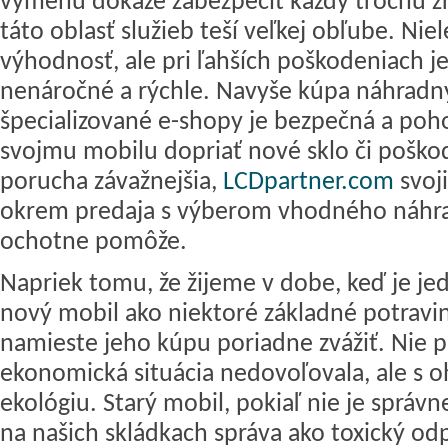
výmenu dokáže zabezpečiť každý trochu zru
táto oblasť služieb teší veľkej obľube. Ni
výhodnosť, ale pri ľahších poškodeniach je
nenáročné a rýchle. Navyše kúpa náhradný
špecializované e-shopy je bezpečná a poh
svojmu mobilu dopriať nové sklo či poškod
porucha závažnejšia,
LCDpartner.com
svoj
okrem predaja s výberom vhodného náhr
ochotne pomôže.
Napriek tomu, že žijeme v dobe, keď je je
nový mobil ako niektoré základné potraviny
namieste jeho kúpu poriadne zvážiť. Nie p
ekonomická situácia nedovoľovala, ale s 
ekológiu. Starý mobil, pokiaľ nie je správn
na našich skládkach správa ako toxický odp