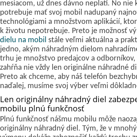
mesiacom, už dnes dávno neplatí. No nie 
potrebuje mať svoj mobil nadupaný najno
technológiami a množstvom aplikácií, ktor
k životu nepotrebuje. Preto je možnosť 
dielu na mobil
stále veľmi aktuálna a prakt
jedno, akým náhradným dielom nahradím
trhu je množstvo predajcov a odborníkov,
zahŕňa nie vždy len originálne náhradné di
Preto ak chceme, aby náš telefón bezchybn
naďalej, musíme svoj výber veľmi dôkladne
Len originálny náhradný diel zabezp
mobilu plnú funkčnosť
Plnú funkčnosť nášmu mobilu môže naozaj
originálny náhradný diel. Tým, že v mnohý