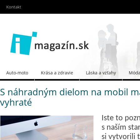
Kontakt
Auto-moto
Krása a zdravie
Láska a vzťahy
Móda 
S náhradným dielom na mobil 
vyhraté
Iste to po
s naším st
si vytvorili