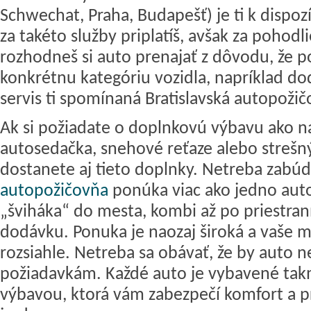
Schwechat, Praha, Budapešť) je ti k dispoz
za takéto služby priplatíš, avšak za pohodlie
rozhodneš si auto prenajať z dôvodu, že p
konkrétnu kategóriu vozidla, napríklad do
servis ti spomínaná Bratislavská autopoži
Ak si požiadate o doplnkovú výbavu ako n
autosedačka, snehové reťaze alebo strešný
dostanete aj tieto doplnky. Netreba zabúd
autopožičovňa
ponúka viac ako jedno aut
„šviháka“ do mesta, kombi až po priestran
dodávku. Ponuka je naozaj široká a vaše m
rozsiahle. Netreba sa obávať, že by auto 
požiadavkám. Každé auto je vybavené ta
výbavou, ktorá vám zabezpečí komfort a p