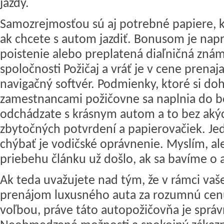
jazdy.
Samozrejmosťou sú aj potrebné papiere, 
ak chcete s autom jazdiť. Bonusom je napr
poistenie alebo preplatená diaľničná zná
spoločnosti Požičaj a vráť je v cene prenaj
navigačný softvér. Podmienky, ktoré si do
zamestnancami požičovne sa naplnia do b
odchádzate s krásnym autom a to bez aký
zbytočných potvrdení a papierovačiek. J
chýbať je vodičské oprávnenie. Myslím, al
priebehu článku už došlo, ak sa bavíme o 
Ak teda uvažujete nad tým, že v rámci vaš
prenájom luxusného auta za rozumnú cen
voľbou, práve táto autopožičovňa je sprá