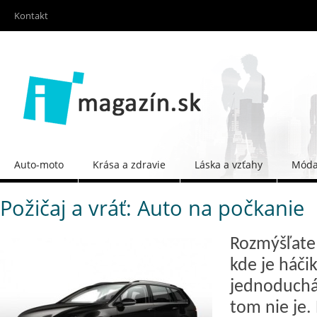
Kontakt
Auto-moto
Krása a zdravie
Láska a vzťahy
Móda 
Požičaj a vráť: Auto na počkanie
Rozmýšľate
kde je háči
jednoduchá.
tom nie je.