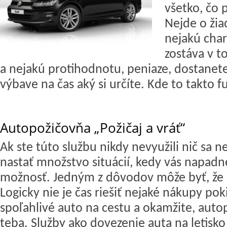
všetko, čo 
Nejde o žia
nejakú char
zostáva v t
a nejakú protihodnotu, peniaze, dostanete
výbave na čas aký si určíte. Kde to takto 
Autopožičovňa „Požičaj a vráť“
Ak ste túto službu nikdy nevyužili nič sa 
nastať množstvo situácií, kedy vás napadne
možnosť. Jedným z dôvodov môže byť, že s
Logicky nie je čas riešiť nejaké nákupy pok
spoľahlivé auto na cestu a okamžite, auto
teba.
Služby ako dovezenie auta na letisko