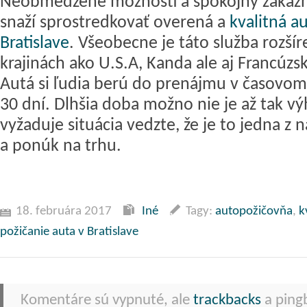
Neobmedzené možnosti a spokojný zákazní
snaží sprostredkovať overená a
kvalitná a
Bratislave
. Všeobecne je táto služba rozší
krajinách ako U.S.A, Kanda ale aj Francúz
Autá si ľudia berú do prenájmu v časovom
30 dní. Dlhšia doba možno nie je až tak vý
vyžaduje situácia vedzte, že je to jedna z 
a ponúk na trhu.
18. februára 2017
Iné
Tagy:
autopožičovňa
,
k
požičanie auta v Bratislave
Komentáre sú vypnuté, ale
trackbacks
a pingb