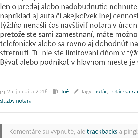
len o predaj alebo nadobudnutie nehnuteľ
napríklad aj auta či akejkoľvek inej cennost
týždňa nenašli čas navštíviť notára v úrad
pretože ste sami zamestnaní, máte možnos
telefonicky alebo sa rovno aj dohodnúť 
stretnutí. Tu nie ste limitovaní dňom v tý
Bývať alebo podnikať v hlavnom meste je 
25. januára 2018
Iné
Tagy:
notár
,
notárska kan
služby notára
Komentáre sú vypnuté, ale
trackbacks
a pingb