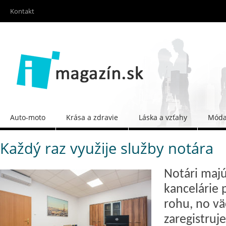
Kontakt
Auto-moto
Krása a zdravie
Láska a vzťahy
Móda 
Každý raz využije služby notára
Notári majú
kancelárie
rohu, no vä
zaregistruj