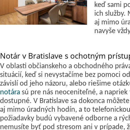
keď sami p
ich služby.
aj mimo úr
navyše vždy
Notár v Bratislave s ochotným príst
V oblasti občianskeho a obchodného práv
situácií, keď si nevystačíme bez pomoci o
závislí od jeho názoru, alebo riešime otáz
notára
sú pre nás neoceniteľné, a naprie
dostupné. V Bratislave sa dokonca môžete 
aj mimo úradných hodín, a to telefonickou
požiadavky budú vybavené odborne a rýc
nemusíte byť pod stresom ani v prípade, že 