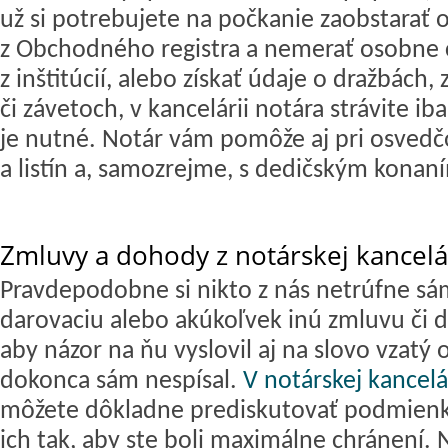
už si potrebujete na počkanie zaobstarať o
z Obchodného registra a nemerať osobne c
z inštitúcií, alebo získať údaje o dražbách
či závetoch, v kancelárii notára strávite ib
je nutné. Notár vám pomôže aj pri osved
a listín a, samozrejme, s dedičským konan
Zmluvy a dohody z notárskej kancelá
Pravdepodobne si nikto z nás netrúfne sá
darovaciu alebo akúkoľvek inú zmluvu či 
aby názor na ňu vyslovil aj na slovo vzatý 
dokonca sám nespísal.
V notárskej kancelár
môžete dôkladne prediskutovať podmienk
ich tak, aby ste boli maximálne chránení. 