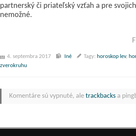
partnerský či priateľský vzťah a pre svojic
nemožné.
F
4. septembra 2017
Iné
Tagy:
horoskop lev
,
ho
zverokruhu
Komentáre sú vypnuté, ale
trackbacks
a pingb