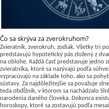
Čo sa skrýva za zverokruhom?
Zvieratník, zverokruh, zodiak. Všetky tri
predstavujú hypotetický pás zložený z dva
na oblohe. Každá časť predstavuje jedno 
zvieratníka, ktoré sa nazývajú podľa súhve
vypracúvajú na základe toho, ako sa pohyb
sústavy. Za najdôležitejšie sa považuje sl
teda obdĺžnik, v ktorom sa nachádzalo Sl
narodenia daného človeka. Dokonca existu
horoskopy, ktoré sa zostavujú podľa mes