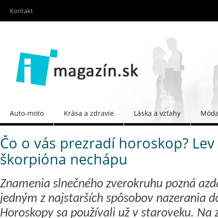
Kontakt
Auto-moto
Krása a zdravie
Láska a vzťahy
Móda 
Čo o vás prezradí horoskop? Lev 
škorpióna nechápu
Znamenia slnečného zverokruhu pozná azda
jedným z najstarších spôsobov nazerania d
Horoskopy sa používali už v staroveku. Na