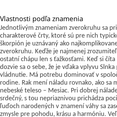
Vlastnosti podľa znamenia
Jednotlivým znameniam zverokruhu sa prip
charakterové črty, ktoré sú pre nich typick
škorpión je uznávaný ako najkomplikovan
zverokruhu. Keďže je najmenej zrozumiteľn
ostatní chápu len s ťažkosťami. Keď si číta
dozvie sa o sebe, že je vďaka vplyvu Slnk
vládnutie. Má potrebu dominovať v spoločn
rodine. Rak mení náladu rovnako, ako sa 
nebeské teleso – Mesiac. Pri dobrej nálad
srdečný, s tou nepriaznivou prichádza po
ľuďoch narodených v znamení váhy sa zase
zmysle pre pohodu, krásu a harmóniu. Veľ