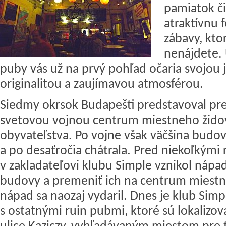
pamiatok či
atraktívnu 
zábavy, kto
nenájdete. 
puby vás už na prvý pohľad očaria svojou 
originalitou a zaujímavou atmosférou.
Siedmy okrsok Budapešti predstavoval pr
svetovou vojnou centrum miestneho žid
obyvateľstva. Po vojne však väčšina budov
a po desaťročia chátrala. Pred niekoľkými
v zakladateľovi klubu Simple vznikol nápa
budovy a premeniť ich na centrum miestne
nápad sa naozaj vydaril. Dnes je klub Simp
s ostatnými ruin pubmi, ktoré sú lokalizo