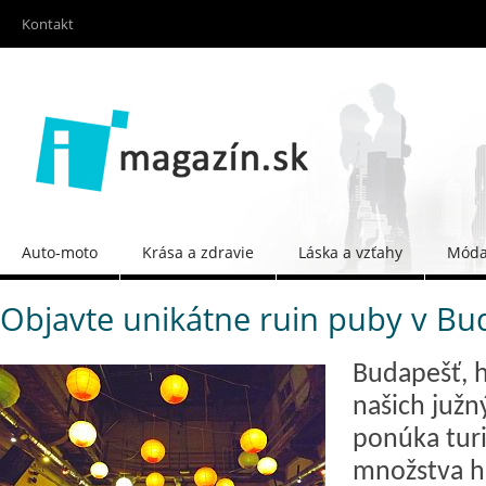
Kontakt
Auto-moto
Krása a zdravie
Láska a vzťahy
Móda 
Objavte unikátne ruin puby v Bu
Budapešť, 
našich južn
ponúka tur
množstva h