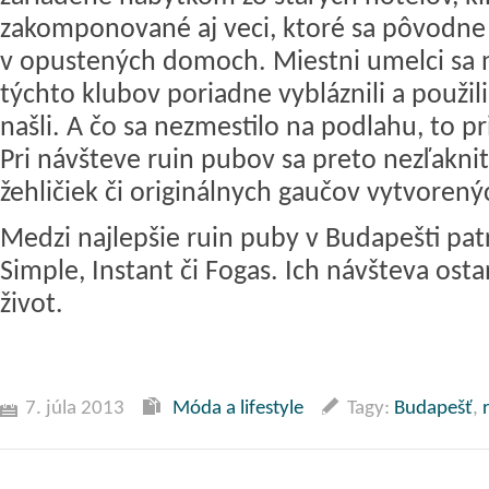
zakomponované aj veci, ktoré sa pôvodne
v opustených domoch. Miestni umelci sa 
týchto klubov poriadne vybláznili a použili
našli. A čo sa nezmestilo na podlahu, to pr
Pri návšteve ruin pubov sa preto nezľaknit
žehličiek či originálnych gaučov vytvorený
Medzi najlepšie ruin puby v Budapešti pa
Simple, Instant či Fogas. Ich návšteva ost
život.
7. júla 2013
Móda a lifestyle
Tagy:
Budapešť
,