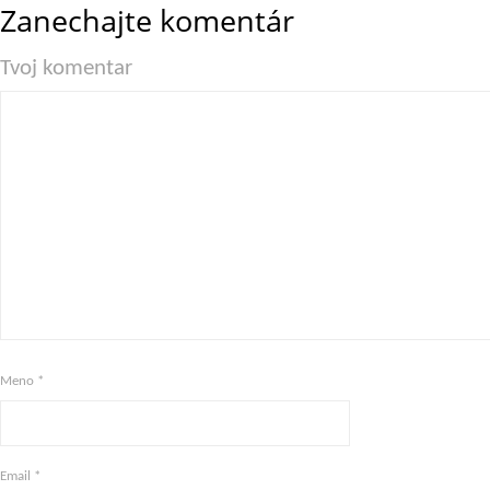
Zanechajte komentár
Tvoj komentar
Meno
*
Email
*