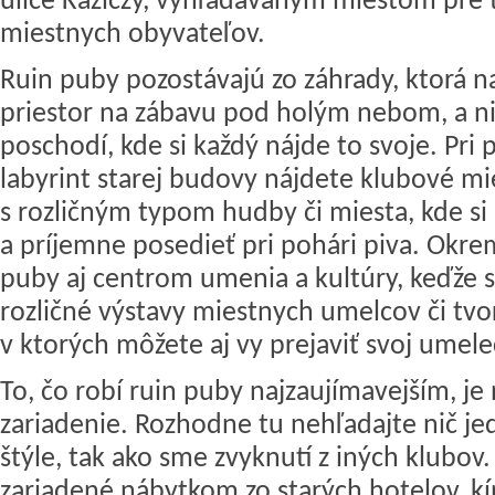
ulice Kaziczy, vyhľadávaným miestom pre tu
miestnych obyvateľov.
Ruin puby pozostávajú zo záhrady, ktorá n
priestor na zábavu pod holým nebom, a n
poschodí, kde si každý nájde to svoje. Pri
labyrint starej budovy nájdete klubové mi
s rozličným typom hudby či miesta, kde s
a príjemne posedieť pri pohári piva. Okre
puby aj centrom umenia a kultúry, keďže s
rozličné výstavy miestnych umelcov či tvor
v ktorých môžete aj vy prejaviť svoj umele
To, čo robí ruin puby najzaujímavejším, je
zariadenie. Rozhodne tu nehľadajte nič j
štýle, tak ako sme zvyknutí z iných klubov
zariadené nábytkom zo starých hotelov, kín