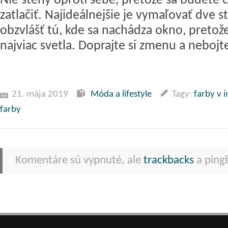
Nie steny oproti sebe, pretože sa budete cí
zatlačiť. Najideálnejšie je vymaľovať dve s
obzvlášť tú, kde sa nachádza okno, pretože
najviac svetla. Doprajte si zmenu a neboj
21. mája 2019
Móda a lifestyle
Tagy:
farby v i
farby
Komentáre sú vypnuté, ale
trackbacks
a pingb