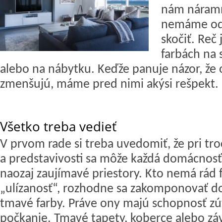
nám náramn
nemáme od
skočiť. Reč
farbách na 
alebo na nábytku. Keďže panuje názor, že 
zmenšujú, máme pred nimi akýsi rešpekt.
Všetko treba vedieť
V prvom rade si treba uvedomiť, že pri tr
a predstavivosti sa môže každá domácnos
naozaj zaujímavé priestory. Kto nemá rád f
„ulízanosť“, rozhodne sa zakomponovať do
tmavé farby. Práve ony majú schopnosť zú
počkanie. Tmavé tapety, koberce alebo záv