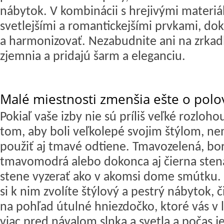
nábytok. V kombinácii s hrejivými materiá
svetlejšími a romantickejšími prvkami, dok
a harmonizovať. Nezabudnite ani na zrkadl
zjemnia a pridajú šarm a eleganciu.
Malé miestnosti zmenšia ešte o polo
Pokiaľ vaše izby nie sú príliš veľké rozlohou
tom, aby boli veľkolepé svojim štýlom, nem
použiť aj tmavé odtiene. Tmavozelená, bo
tmavomodrá alebo dokonca aj čierna sten
stene vyzerať ako v akomsi dome smútku.
si k nim zvolíte štýlový a pestrý nábytok, č
na pohľad útulné hniezdočko, ktoré vás v 
viac pred návalom slnka a svetla a počas j