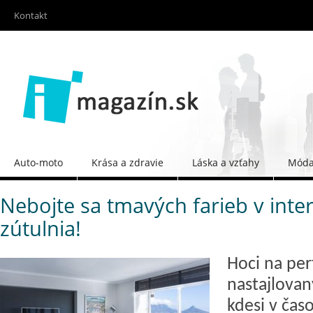
Kontakt
Auto-moto
Krása a zdravie
Láska a vzťahy
Móda 
Nebojte sa tmavých farieb v inter
zútulnia!
Hoci na per
nastajlovan
kdesi v čas