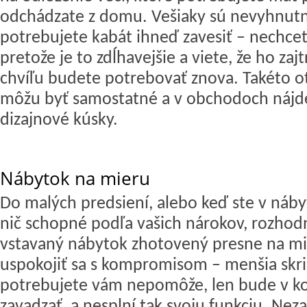
odchádzate z domu. Vešiaky sú nevyhnutn
potrebujete kabát ihneď zavesiť – nechcet
pretože je to zdĺhavejšie a viete, že ho za
chvíľu budete potrebovať znova. Takéto o
môžu byť samostatné a v obchodoch nájd
dizajnové kúsky.
Nábytok na mieru
Do malých predsiení, alebo keď ste v náby
nič schopné podľa vašich nárokov, rozhodn
vstavaný nábytok zhotovený presne na mi
uspokojiť sa s kompromisom – menšia skri
potrebujete vám nepomôže, len bude v 
zavadzať, a nesplní tak svoju funkciu. Nez