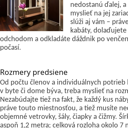
nedostanú ďalej, a 
myslieť na jej zar
slúži aj vám – práv
kabáty, dolaďujete
odchodom a odkladáte dáždnik po venčení
počasí.
Rozmery predsiene
Od počtu členov a individuálnych potrieb
v byte či dome býva, treba myslieť na roz
Nezabúdajte tiež na fakt, že každý kus náb
práve touto miestnosťou, a tiež musíte n
objemné vetrovky, šály, čiapky a čižmy. Ší
aspoň 1,2 metra; celková rozloha okolo 7