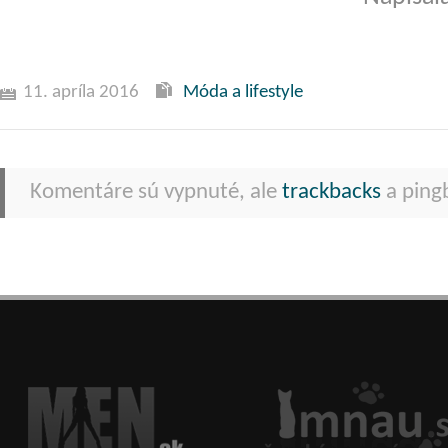
11. apríla 2016
Móda a lifestyle
Komentáre sú vypnuté, ale
trackbacks
a pingb