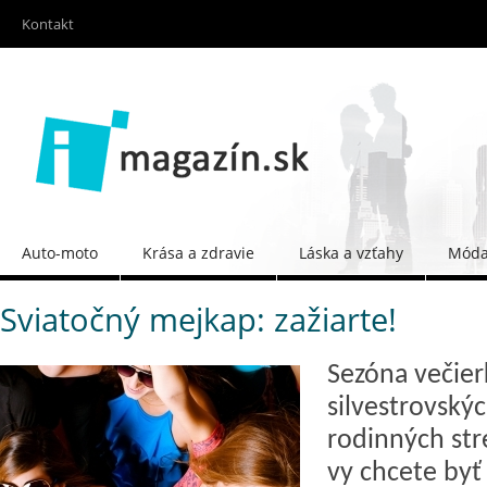
Kontakt
Auto-moto
Krása a zdravie
Láska a vzťahy
Móda 
Sviatočný mejkap: zažiarte!
Sezóna večier
silvestrovskýc
rodinných stre
vy chcete by