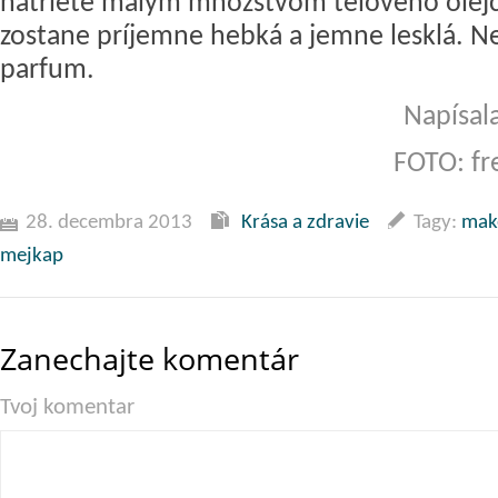
natriete malým množstvom telového olej
zostane príjemne hebká a jemne lesklá. N
parfum.
Napísala
FOTO: fr
28. decembra 2013
Krása a zdravie
Tagy:
mak
mejkap
Zanechajte komentár
Tvoj komentar