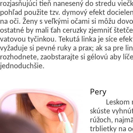
rozjasňujúci tieň nanesený do stredu vieč
pohľad použite tzv. dymový efekt dociel
na oči. Ženy s veľkými očami si môžu dovol
ostatné by mali ťah ceruzky zjemniť štet
vatovou tyčinkou. Tekutá linka je síce efekt
vyžaduje si pevné ruky a prax; ak sa pre li
rozhodnete, zaobstarajte si gélovú aby líč
jednoduchšie.
Pery
Leskom n
skúste vyhnúť
rúžoch, najmä
trblietky na o