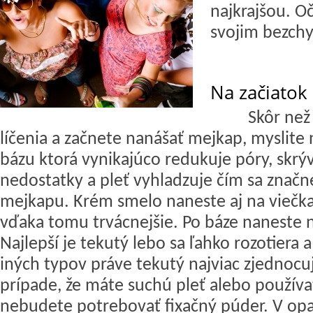
najkrajšou. O
svojim bezch
Na začiatok
Skôr než
líčenia a začnete nanášať mejkap, myslite
bázu ktorá vynikajúco redukuje póry, skr
nedostatky a pleť vyhladzuje čím sa značn
mejkapu. Krém smelo naneste aj na viečka
vďaka tomu trvácnejšie. Po báze naneste 
Najlepší je tekutý lebo sa ľahko rozotiera a
iných typov práve tekutý najviac zjednocuj
prípade, že máte suchú pleť alebo používa
nebudete potrebovať fixačný púder. V op