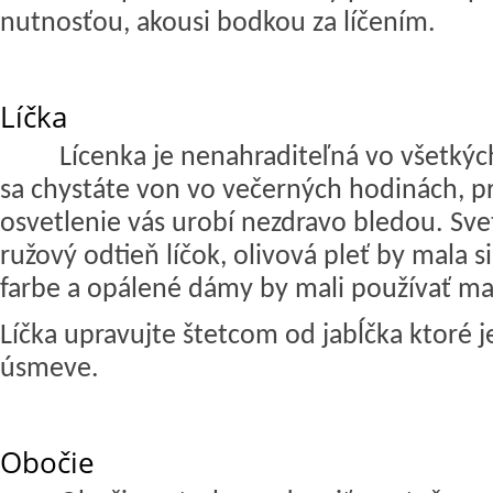
nutnosťou, akousi bodkou za líčením.
Líčka
Lícenka je nenahraditeľná vo všetký
sa chystáte von vo večerných hodinách, p
osvetlenie vás urobí nezdravo bledou. Sve
ružový odtieň líčok, olivová pleť by mala 
farbe a opálené dámy by mali používať ma
Líčka upravujte štetcom od jabĺčka ktoré je
úsmeve.
Obočie