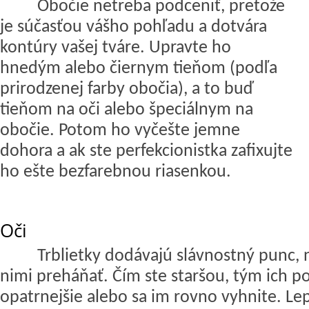
Obočie netreba podceniť, pretože
je súčasťou vášho pohľadu a dotvára
kontúry vašej tváre. Upravte ho
hnedým alebo čiernym tieňom (podľa
prirodzenej farby obočia), a to buď
tieňom na oči alebo špeciálnym na
obočie. Potom ho vyčešte jemne
dohora a ak ste perfekcionistka zafixujte
ho ešte bezfarebnou riasenkou.
Oči
Trblietky dodávajú slávnostný punc, 
nimi preháňať. Čím ste staršou, tým ich po
opatrnejšie alebo sa im rovno vyhnite. Le