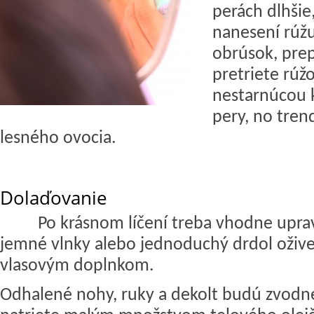
perách dlhšie
nanesení rúžu
obrúsok, pre
pretriete rúžo
nestarnúcou 
pery, no tren
lesného ovocia.
Dolaďovanie
Po krásnom líčení treba vhodne upravi
jemné vlnky alebo jednoduchý drdol oži
vlasovým doplnkom.
Odhalené nohy, ruky a dekolt budú zvodne