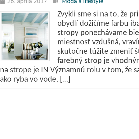
26. apríla 2017
Móda a lifestyle
Zvykli sme si na to, že p
obydlí dožičíme farbu ib
stropy ponechávame biel
miestnosť vzdušná, vraví
skutočne túžite zmeniť š
farebný strop je vhodný
na strope je IN Významnú rolu v tom, že sa
ako ryba vo vode, […]