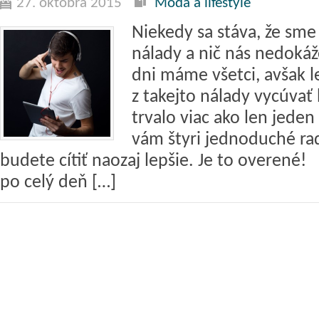
27. októbra 2015
Móda a lifestyle
Niekedy sa stáva, že sme
nálady a nič nás nedokáž
dni máme všetci, avšak 
z takejto nálady vycúvať
trvalo viac ako len jede
vám štyri jednoduché rad
budete cítiť naozaj lepšie. Je to overené!
po celý deň […]