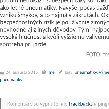
pádom nedokážu zabezpečiť taký kontakt
ako letné pneumatiky. Navyše, počas dažďa
vzniku šmykov, a to najmä v zákrutách. O
bezpečnostných rizík je používanie zimný
nevhodné aj z iných dôvodov. Tými najpod
vysoká hlučnosť a kvôli vyššiemu valivém
spotreba pri jazde.
FOTO: fr
24. augusta 2015
Iné
Tagy:
pneumatiky
,
výme
pneumatiky
Komentáre sú vypnuté, ale
trackbacks
a pingb