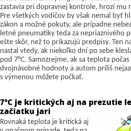
zastavia pri dopravnej kontrole, hrozí mu
Pre všetkých vodičov by však nemal byť h
zákon a možné pokuty, ale prípadne nebe
letné pneumatiky teda za nepriaznivého p
ešte skôr, než to prikazujú predpisy. Ten n
nastal vtedy, ak niekoľko dní po sebe klesl
pod 7°C. Samozrejme, ak sa teplota počas
dvojnásobné hodnoty a autom príliš nejazd
s výmenou môžete počkať.
7°C je kritických aj na prezutie
začiatku jari
Rovnaká teplota je kritická aj
v opačnom prípade, teda na