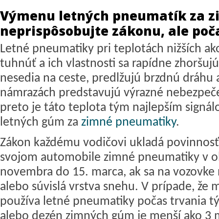
Výmenu letných pneumatík za 
neprispôsobujte zákonu, ale poč
Letné pneumatiky pri teplotách nižších ak
tuhnúť a ich vlastnosti sa rapídne zhoršuj
nesedia na ceste, predlžujú brzdnú dráhu 
námrazách predstavujú výrazné nebezpeč
preto je táto teplota tým najlepším signá
letných gúm za
zimné pneumatiky
.
Zákon každému vodičovi ukladá povinnosť
svojom automobile zimné pneumatiky v 
novembra do 15. marca
, ak sa na vozovk
alebo súvislá vrstva snehu. V prípade, že m
používa letné pneumatiky počas trvania 
alebo dezén zimných gúm je menší ako 3 m