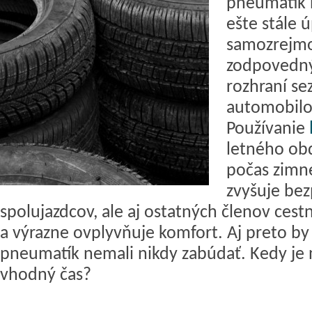
pneumatík n
ešte stále 
samozrejmo
zodpovedný
rozhraní se
automobilo
Používanie
letného ob
počas zimn
zvyšuje bez
spolujazdcov, ale aj ostatných členov ces
a výrazne ovplyvňuje komfort. Aj preto by 
pneumatík nemali nikdy zabúdať. Kedy je
vhodný čas?