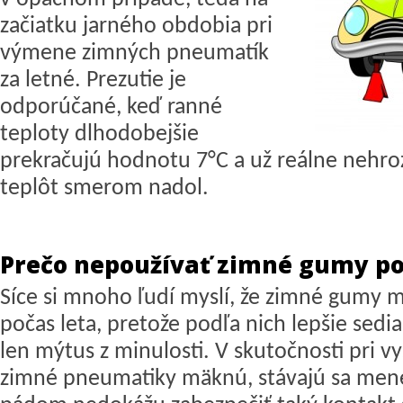
začiatku jarného obdobia pri
výmene zimných pneumatík
za letné. Prezutie je
odporúčané, keď ranné
teploty dlhodobejšie
prekračujú hodnotu 7°C a už reálne nehro
teplôt smerom nadol.
Prečo nepoužívať zimné gumy po
Síce si mnoho ľudí myslí, že zimné gumy m
počas leta, pretože podľa nich lepšie sedia
len mýtus z minulosti. V skutočnosti pri v
zimné pneumatiky mäknú, stávajú sa menej