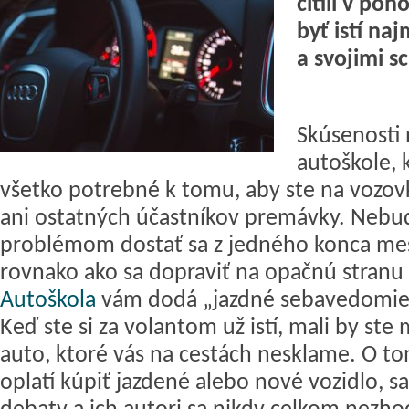
cítili v poh
byť istí na
a svojimi 
Skúsenosti 
autoškole, 
všetko potrebné k tomu, aby ste na vozovk
ani ostatných účastníkov premávky. Nebu
problémom dostať sa z jedného konca mes
rovnako ako sa dopraviť na opačnú stranu 
Autoškola
vám dodá „jazdné sebavedomie“
Keď ste si za volantom už istí, mali by ste 
auto, ktoré vás na cestách nesklame. O tom
oplatí kúpiť jazdené alebo nové vozidlo, s