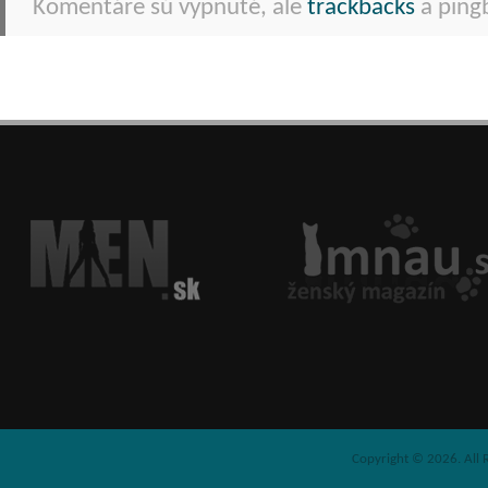
Komentáre sú vypnuté, ale
trackbacks
a pingb
Copyright © 2026. All 