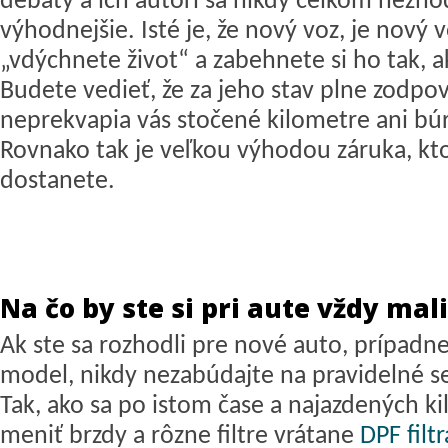
debaty a ich autori sa nikdy celkom nezho
výhodnejšie. Isté je, že nový voz, je nový 
„vdýchnete život“ a zabehnete si ho tak, a
Budete vedieť, že za jeho stav plne zodpo
neprekvapia vás stočené kilometre ani búr
Rovnako tak je veľkou výhodou záruka, kt
dostanete.
Na čo by ste si pri aute vždy mal
Ak ste sa rozhodli pre nové auto, prípadne 
model, nikdy nezabúdajte na pravidelné se
Tak, ako sa po istom čase a najazdených 
meniť brzdy a rôzne filtre vrátane
DPF filtr