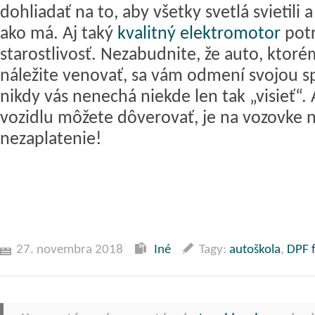
dohliadať na to, aby všetky svetlá svietili 
ako má. Aj taký
kvalitný elektromotor
pot
starostlivosť. Nezabudnite, že auto, ktor
náležite venovať, sa vám odmení svojou s
nikdy vás nenechá niekde len tak „visieť“.
vozidlu môžete dôverovať, je na vozovke 
nezaplatenie!
27. novembra 2018
Iné
Tagy:
autoškola
,
DPF f