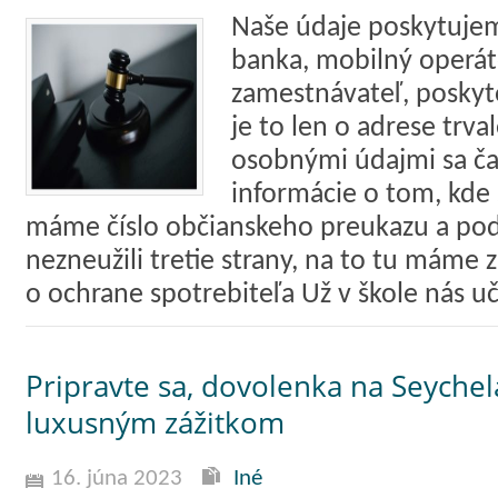
Naše údaje poskytuje
banka, mobilný operát
zamestnávateľ, poskyt
je to len o adrese trv
osobnými údajmi sa ča
informácie o tom, kde 
máme číslo občianskeho preukazu a pod
nezneužili tretie strany, na to tu máme 
o ochrane spotrebiteľa Už v škole nás uč
Pripravte sa, dovolenka na Seyche
luxusným zážitkom
16. júna 2023
Iné