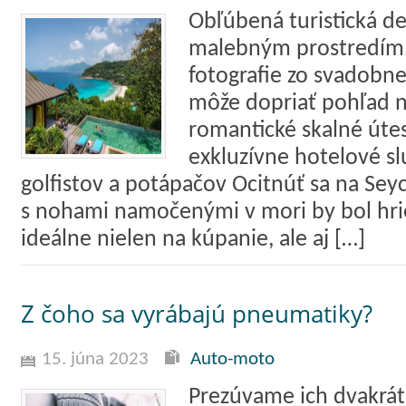
Obľúbená turistická de
malebným prostredím,
fotografie zo svadobnej
môže dopriať pohľad n
romantické skalné útes
exkluzívne hotelové sl
golfistov a potápačov Ocitnúť sa na Seyc
s nohami namočenými v mori by bol hrie
ideálne nielen na kúpanie, ale aj […]
Z čoho sa vyrábajú pneumatiky?
15. júna 2023
Auto-moto
Prezúvame ich dvakrát z