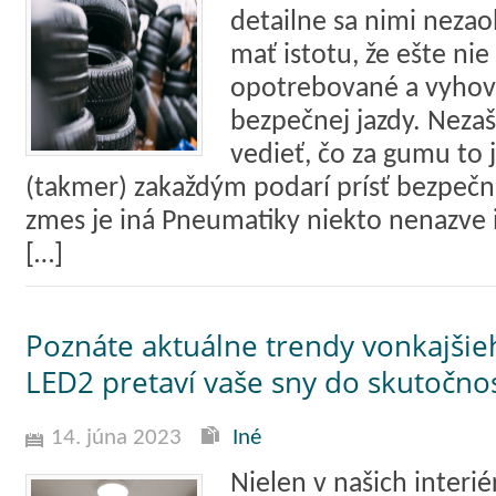
detailne sa nimi neza
mať istotu, že ešte nie 
opotrebované a vyhov
bezpečnej jazdy. Neza
vedieť, čo za gumu to 
(takmer) zakaždým podarí prísť bezpečn
zmes je iná Pneumatiky niekto nenazve 
[…]
Poznáte aktuálne trendy vonkajšie
LED2 pretaví vaše sny do skutočnos
14. júna 2023
Iné
Nielen v našich interi