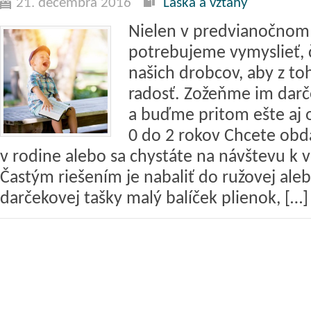
21. decembra 2016
Láska a vzťahy
Nielen v predvianočnom
potrebujeme vymyslieť,
našich drobcov, aby z to
radosť. Zožeňme im darč
a buďme pritom ešte aj o
0 do 2 rokov Chcete obd
v rodine alebo sa chystáte na návštevu k
Častým riešením je nabaliť do ružovej ale
darčekovej tašky malý balíček plienok, […]