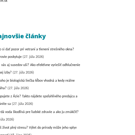
jnovšie články
o si dať pozor pri vetraní a tienení strešného okna?
rovie poskytuje
(27. júla 2026)
a vás aj susedov uši? Ako efektívne vyriešiť odhlučnenie
kej izby?
(27. júla 2026)
koho je biologická liečba kĺbov vhodná a kedy reálne
áha?
(27. júla 2026)
pujete z Ázie? Takto nájdete spoľahlivého predajcu a
ánite sa
(27. júla 2026)
vrdá voda škodlivá pre ľudské zdravie a ako ju zmäkčiť?
júla 2026)
š život plný stresu? Výlet do prírody môže jeho vplyv