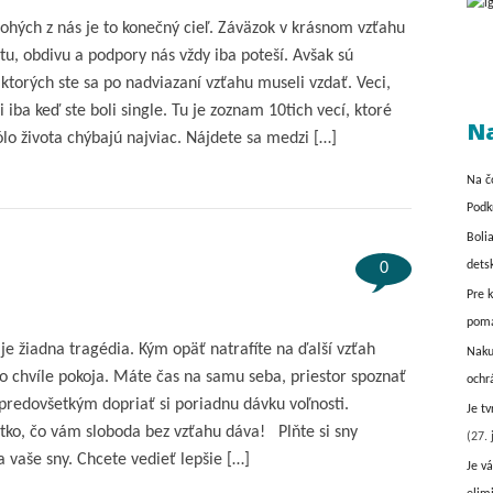
ohých z nás je to konečný cieľ. Záväzok v krásnom vzťahu
tu, obdivu a podpory nás vždy iba poteší. Avšak sú
 ktorých ste sa po nadviazaní vzťahu museli vzdať. Veci,
li iba keď ste boli single. Tu je zoznam 10tich vecí, ktoré
Na
ólo života chýbajú najviac. Nájdete sa medzi […]
Na č
Podk
Boli
dets
0
Pre 
pom
 je žiadna tragédia. Kým opäť natrafíte na ďalší vzťah
Naku
eto chvíle pokoja. Máte čas na samu seba, priestor spoznať
ochr
 predovšetkým dopriať si poriadnu dávku voľnosti.
Je t
šetko, čo vám sloboda bez vzťahu dáva! Plňte si sny
(27. 
a vaše sny. Chcete vedieť lepšie […]
Je vá