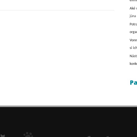
elim
Aké 
júna
Potr
orga
Vonn
si ic
Nást
konk
Pa