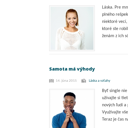
Láska. Pre mn
plného rešpek
niektoré vecí,
ktoré ste robi
ženám z ich s
Samota má výhody
14. júna 2015
Láska a vzťahy
Byť single nie
užívajte si ti
nových ľudí a
Využívajte v
Teraz je čas n