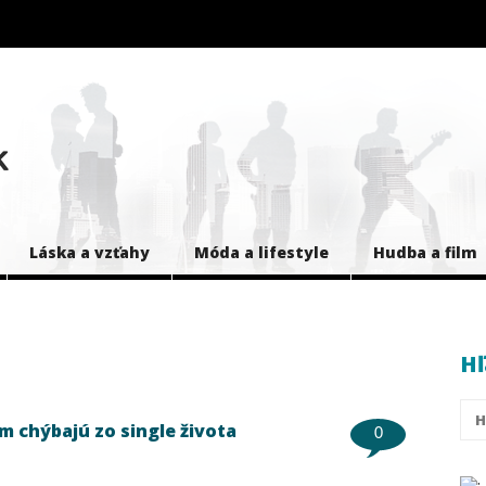
Láska a vzťahy
Móda a lifestyle
Hudba a film
Hľ
m chýbajú zo single života
0