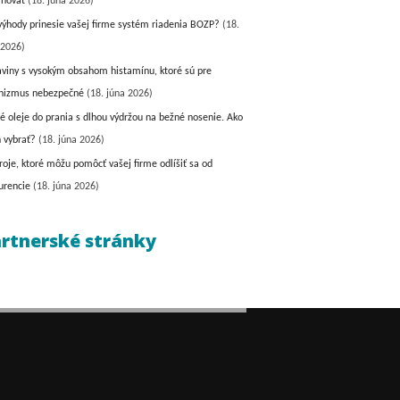
inovať
(18. júna 2026)
výhody prinesie vašej firme systém riadenia BOZP?
(18.
 2026)
aviny s vysokým obsahom histamínu, ktoré sú pre
nizmus nebezpečné
(18. júna 2026)
é oleje do prania s dlhou výdržou na bežné nosenie. Ako
h vybrať?
(18. júna 2026)
roje, ktoré môžu pomôcť vašej firme odlíšiť sa od
urencie
(18. júna 2026)
rtnerské stránky