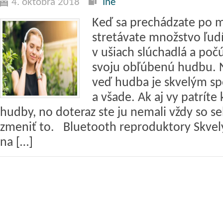
4. októbra 2018
Iné
Keď sa prechádzate po m
stretávate množstvo ľudí
v ušiach slúchadlá a poč
svoju obľúbenú hudbu. N
veď hudba je skvelým s
a všade. Ak aj vy patrít
hudby, no doteraz ste ju nemali vždy so se
zmeniť to. Bluetooth reproduktory Skv
na […]