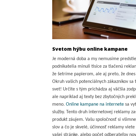
Svetom hýbu online kampane
Je moderná doba a my nemusíme predstierať
podnikatelia minuli tisíce za tlačenú rekl
že šetríme papierom, ale aj preto, že dne
Okruh vašich potenciálnych zákazníkov sa t
svet! Určite s tým prichádza aj väčšia zod
ale napríklad aj texty bez zbytočných pre
meno.
Online kampane na internete
sa vyt
služby. Tento druh internetovej reklamy za
produkt záujem. Vašu spoločnosť si všimne
slov a čo je skvelé, účinnosť reklamy viet
vašej stránke, alebo počet odberateľov novi