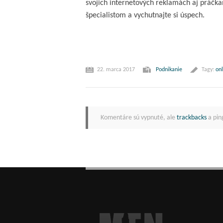
svojich internetových reklamách aj práčk
špecialistom a vychutnajte si úspech.
22. marca 2017
Podnikanie
Tagy:
on
Komentáre sú vypnuté, ale
trackbacks
a pin