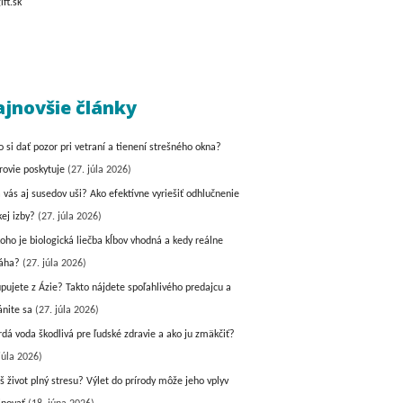
jnovšie články
o si dať pozor pri vetraní a tienení strešného okna?
rovie poskytuje
(27. júla 2026)
a vás aj susedov uši? Ako efektívne vyriešiť odhlučnenie
kej izby?
(27. júla 2026)
koho je biologická liečba kĺbov vhodná a kedy reálne
áha?
(27. júla 2026)
pujete z Ázie? Takto nájdete spoľahlivého predajcu a
ánite sa
(27. júla 2026)
vrdá voda škodlivá pre ľudské zdravie a ako ju zmäkčiť?
júla 2026)
š život plný stresu? Výlet do prírody môže jeho vplyv