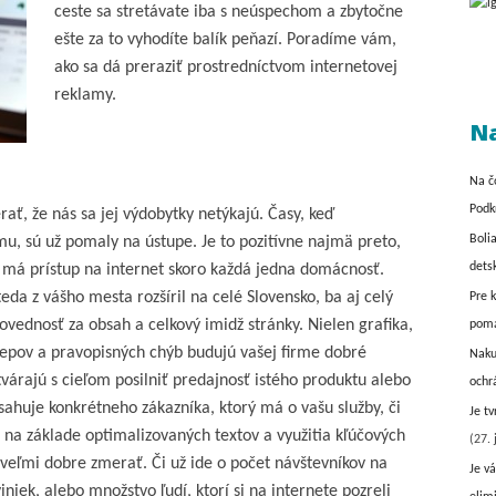
ceste sa stretávate iba s neúspechom a zbytočne
ešte za to vyhodíte balík peňazí. Poradíme vám,
ako sa dá preraziť prostredníctvom internetovej
reklamy.
Na
Na č
Podk
, že nás sa jej výdobytky netýkajú. Časy, keď
Boli
amu, sú už pomaly na ústupe. Je to pozitívne najmä preto,
dets
s má prístup na internet skoro každá jedna domácnosť.
eda z vášho mesta rozšíril na celé Slovensko, ba aj celý
Pre 
povednosť za obsah a celkový imidž stránky. Nielen grafika,
pom
klepov a pravopisných chýb budujú vašej firme dobré
Naku
várajú s cieľom posilniť predajnosť istého produktu alebo
ochr
sahuje konkrétneho zákazníka, ktorý má o vašu služby, či
Je t
 na základe optimalizovaných textov a využitia kľúčových
(27. 
e veľmi dobre zmerať. Či už ide o počet návštevníkov na
Je vá
niek, alebo množstvo ľudí, ktorí si na internete pozreli