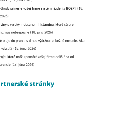
inovať
(18. júna 2026)
výhody prinesie vašej firme systém riadenia BOZP?
(18.
 2026)
aviny s vysokým obsahom histamínu, ktoré sú pre
nizmus nebezpečné
(18. júna 2026)
é oleje do prania s dlhou výdržou na bežné nosenie. Ako
h vybrať?
(18. júna 2026)
roje, ktoré môžu pomôcť vašej firme odlíšiť sa od
urencie
(18. júna 2026)
rtnerské stránky