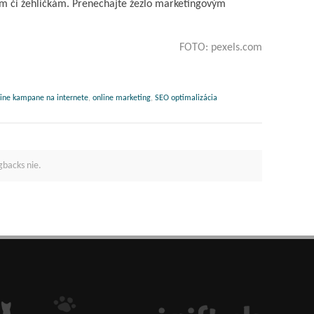
am či žehličkám. Prenechajte žezlo marketingovým
FOTO: pexels.com
line kampane na internete
,
online marketing
,
SEO optimalizácia
gbacks nie.