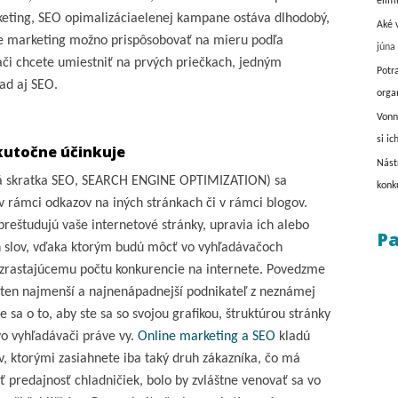
elim
keting, SEO opimalizáciaelenej kampane ostáva dlhodobý,
Aké 
ne marketing možno prispôsobovať na mieru podľa
júna
ači chcete umiestniť na prvých priečkach, jedným
Potr
lad aj SEO.
orga
Vonn
si ic
kutočne účinkuje
Nást
cká skratka SEO, SEARCH ENGINE OPTIMIZATION) sa
konk
v rámci odkazov na iných stránkach či v rámci blogov.
preštudujú vaše internetové stránky, upravia ich alebo
Pa
ch slov, vďaka ktorým budú môcť vo vyhľadávačoch
i vzrastajúcemu počtu konkurencie na internete. Povedzme
 ten najmenší a najnenápadnejší podnikateľ z neznámej
 sa o to, aby ste sa so svojou grafikou, štruktúrou stránky
vo vyhľadávači práve vy.
Online marketing a SEO
kladú
v, ktorými zasiahnete iba taký druh zákazníka, čo má
ť predajnosť chladničiek, bolo by zvláštne venovať sa vo