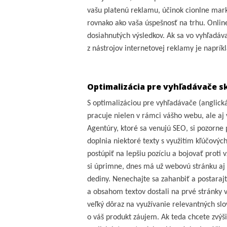
vašu platenú reklamu, účinok cionlne mar
rovnako ako vaša úspešnosť na trhu. Onli
dosiahnutých výsledkov. Ak sa vo vyhľadáv
z nástrojov internetovej reklamy je naprík
Optimalizácia pre vyhľadávače s
S optimalizáciou pre vyhľadávače (angli
pracuje nielen v rámci vášho webu, ale aj 
Agentúry, ktoré sa venujú SEO, si pozorne 
doplnia niektoré texty s využitím kľúčový
postúpiť na lepšiu pozíciu a bojovať prot
si úprimne, dnes má už webovú stránku aj
dediny. Nenechajte sa zahanbiť a postarajte
a obsahom textov dostali na prvé stránky 
veľký dôraz na využívanie relevantných slo
o váš produkt záujem. Ak teda chcete zvýši