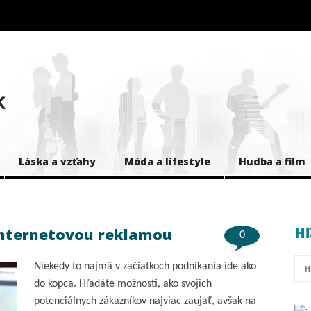
Láska a vzťahy
Móda a lifestyle
Hudba a film
Hľ
 internetovou reklamou
0
Niekedy to najmä v začiatkoch podnikania ide ako
do kopca. Hľadáte možnosti, ako svojich
potenciálnych zákazníkov najviac zaujať, avšak na