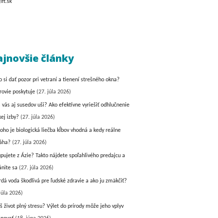
jnovšie články
o si dať pozor pri vetraní a tienení strešného okna?
rovie poskytuje
(27. júla 2026)
a vás aj susedov uši? Ako efektívne vyriešiť odhlučnenie
kej izby?
(27. júla 2026)
koho je biologická liečba kĺbov vhodná a kedy reálne
áha?
(27. júla 2026)
pujete z Ázie? Takto nájdete spoľahlivého predajcu a
ánite sa
(27. júla 2026)
vrdá voda škodlivá pre ľudské zdravie a ako ju zmäkčiť?
júla 2026)
š život plný stresu? Výlet do prírody môže jeho vplyv