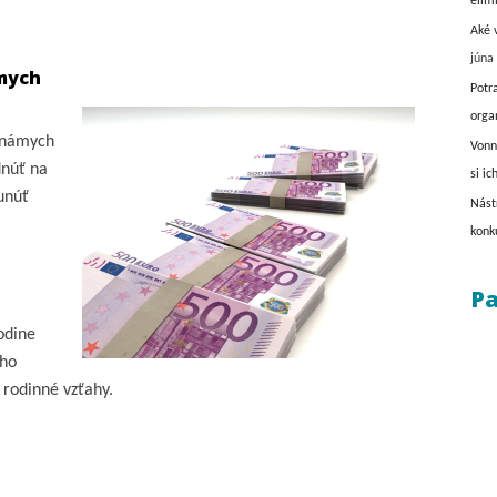
elim
Aké 
júna
ámych
Potr
orga
 známych
Vonn
dnúť na
si ic
unúť
Nást
konk
Pa
odine
ého
rodinné vzťahy.