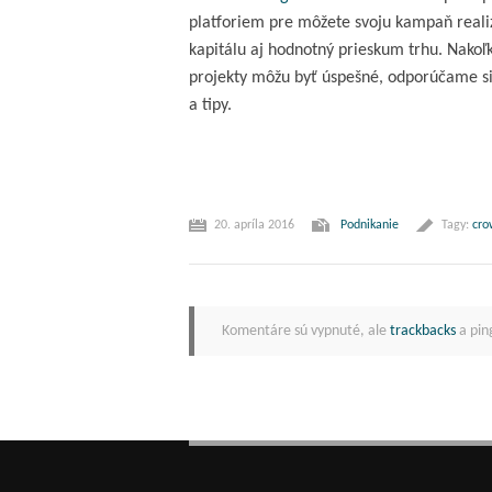
platforiem pre môžete svoju kampaň reali
kapitálu aj hodnotný prieskum trhu. Nakoľk
projekty môžu byť úspešné, odporúčame si
a tipy.
20. apríla 2016
Podnikanie
Tagy:
cro
Komentáre sú vypnuté, ale
trackbacks
a pin