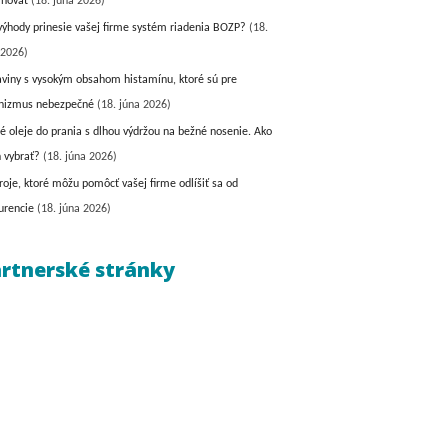
inovať
(18. júna 2026)
výhody prinesie vašej firme systém riadenia BOZP?
(18.
 2026)
aviny s vysokým obsahom histamínu, ktoré sú pre
nizmus nebezpečné
(18. júna 2026)
é oleje do prania s dlhou výdržou na bežné nosenie. Ako
h vybrať?
(18. júna 2026)
roje, ktoré môžu pomôcť vašej firme odlíšiť sa od
urencie
(18. júna 2026)
rtnerské stránky