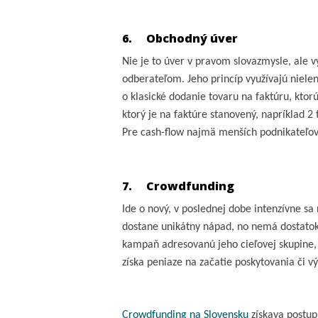
6.
Obchodný úver
Nie je to úver v pravom slovazmysle, ale v
odberateľom.
Jeho princíp využívajú niele
o klasické dodanie tovaru na faktúru, ktor
ktorý je na faktúre stanovený, napríklad 2
Pre cash-flow najmä menších podnikateľo
7.
Crowdfunding
Ide o nový, v poslednej dobe intenzívne sa
dostane unikátny nápad, no nemá dostatok 
kampaň adresovanú jeho cieľovej skupine, k
získa peniaze na začatie poskytovania či v
Crowdfunding na Slovensku
získava postupn