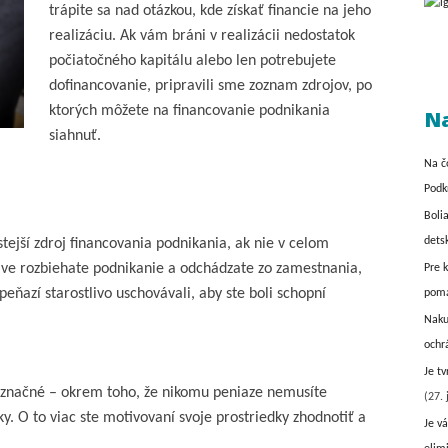
trápite sa nad otázkou, kde získať financie na jeho
realizáciu. Ak vám bráni v realizácii nedostatok
počiatočného kapitálu alebo len potrebujete
dofinancovanie, pripravili sme zoznam zdrojov, po
ktorých môžete na financovanie podnikania
Na
siahnuť.
Na č
Podk
Boli
dets
stejší zdroj financovania podnikania, ak nie v celom
práve rozbiehate podnikanie a odchádzate zo zamestnania,
Pre 
ňazí starostlivo uschovávali, aby ste boli schopní
pom
Naku
ochr
Je t
, značné – okrem toho, že nikomu peniaze nemusíte
(27. 
. O to viac ste motivovaní svoje prostriedky zhodnotiť a
Je vá