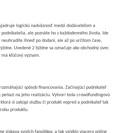
yjadruje logickú
nadväznosť medzi dodávateľom a
n podnikatelia, ale poznáte ho z každodenného života. Ide
ú neuhradíte ihneď po dodaní, ale až po určitom čase,
 týždne. Uvedené 2 týždne sa označuje ako obchodný úver.
v má kľúčový význam.
 rozmáhajúci spôsob financovania. Začínajúci podnikateľ
peňazí na jeho realizáciu. Vytvorí teda crowdfundingovú
torá si zakúpi službu či produkt vopred a podnikateľ tak
ýrobu produktu.
e získava svojich fanúšikov, a tak vzniklo viacero online