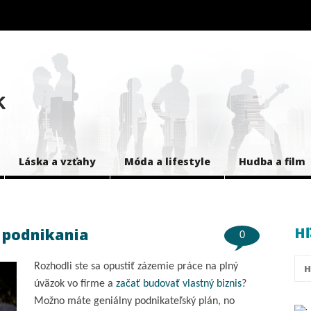
Láska a vzťahy
Móda a lifestyle
Hudba a film
Hľ
 podnikania
0
Rozhodli ste sa opustiť zázemie práce na plný
úväzok vo firme a
začať budovať vlastný biznis
?
Možno máte geniálny podnikateľský plán, no