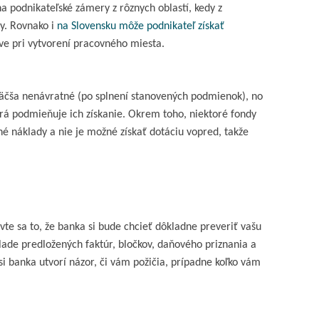
a podnikateľské zámery z rôznych oblastí, kedy z
y. Rovnako i
na Slovensku môže podnikateľ získať
ve pri vytvorení pracovného miesta.
zväčša nenávratné (po splnení stanovených podmienok), no
orá podmieňuje ich získanie. Okrem toho, niektoré fondy
é náklady a nie je možné získať dotáciu vopred, takže
vte sa to, že banka si bude chcieť dôkladne preveriť vašu
lade predložených faktúr, bločkov, daňového priznania a
i banka utvorí názor, či vám požičia, prípadne koľko vám