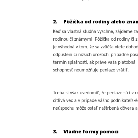
2.
Pôžička od rodiny alebo zn
Keď sa vlastná studňa vyschne, zájdeme za
rodinou či známymi. Pôžička od rodiny či
je výhodná v tom, že sa zväčša viete doho
odpustení či nižších úrokoch, prípadne pos
termín splatnosti, ak práve vaša platobná
schopnosť neumožňuje peniaze vrátiť.
Treba si však uvedomiť, že peniaze sú i v r
citlivá vec a v prípade vášho podnikateľsk
neúspechu môže ostať naštrbená dôvera a 
3.
Vládne formy pomoci