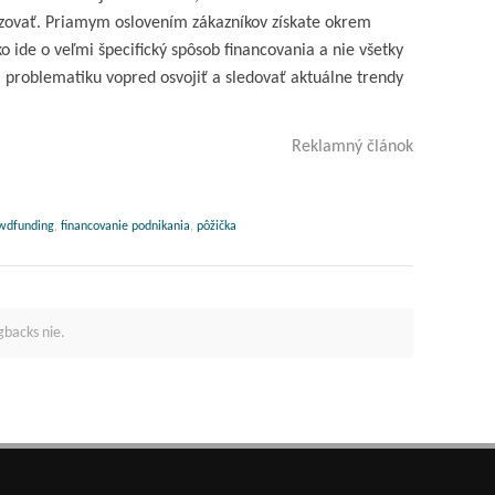
zovať. Priamym oslovením zákazníkov získate okrem
o ide o veľmi špecifický spôsob financovania a nie všetky
 problematiku vopred osvojiť a sledovať aktuálne trendy
Reklamný článok
wdfunding
,
financovanie podnikania
,
pôžička
gbacks nie.