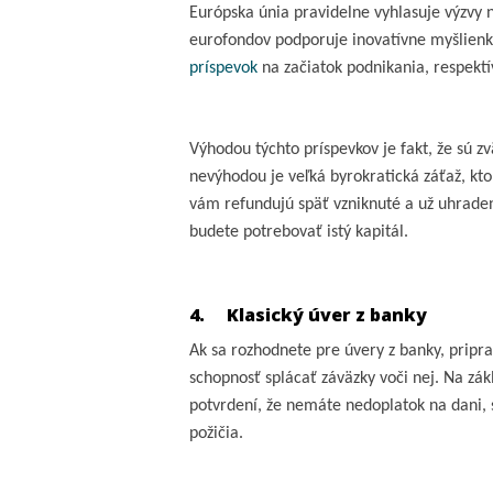
Európska únia pravidelne vyhlasuje výzvy n
eurofondov podporuje inovatívne myšlienk
príspevok
na začiatok podnikania, respektí
Výhodou týchto príspevkov je fakt, že sú 
nevýhodou je veľká byrokratická záťaž, kt
vám refundujú späť vzniknuté a už uhraden
budete potrebovať istý kapitál.
4.
Klasický úver z banky
Ak sa rozhodnete pre úvery z banky, pripra
schopnosť splácať záväzky voči nej. Na zák
potvrdení, že nemáte nedoplatok na dani, s
požičia.