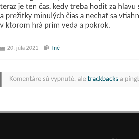
teraz je ten čas, kedy treba hodiť za hlavu
a prežitky minulých čias a nechať sa vtiahn
v ktorom hrá prím veda a pokrok.
20. júla 2021
Iné
Komentáre sú vypnuté, ale
trackbacks
a pingb