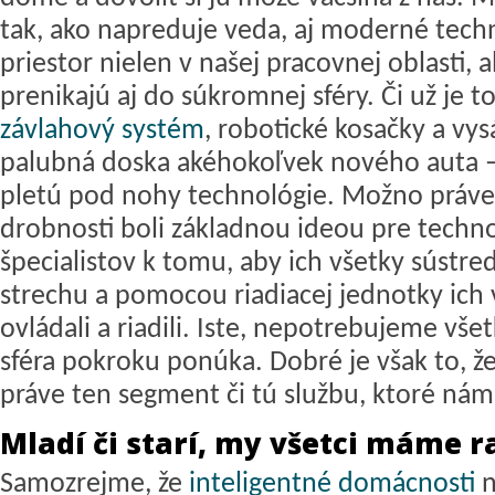
tak, ako napreduje veda, aj moderné tech
priestor nielen v našej pracovnej oblasti, al
prenikajú aj do súkromnej sféry. Či už je t
závlahový systém
, robotické kosačky a vys
palubná doska akéhokoľvek nového auta 
pletú pod nohy technológie. Možno práve 
drobnosti boli základnou ideou pre techno
špecialistov k tomu, aby ich všetky sústre
strechu a pomocou riadiacej jednotky ich 
ovládali a riadili. Iste, nepotrebujeme vše
sféra pokroku ponúka. Dobré je však to, že
práve ten segment či tú službu, ktoré nám 
Mladí či starí, my všetci máme r
Samozrejme, že
inteligentné domácnosti
n