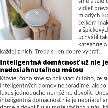
sme s telef
vidieť prev
mladých ľud
celkom inak
a špičkovýc
uchvátil ta
kategórie 
každej z nich. Treba si len dobre vybrať.
Inteligentná domácnosť už nie je
nedosiahnuteľnou métou
Ktovie, čoho sme sa báli viac: či toho, že s
inteligentných domov neporadíme, alebo t
luxus jednoducho nemôžme dovoliť. Dnes 
inteligentná domácnosť nie je nepriateľ a
dome a dovoliť si ju môže väčšina z nás. M