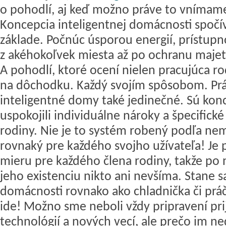
o pohodlí, aj keď možno práve to vnímame
Koncepcia inteligentnej domácnosti spočí
základe. Počnúc úsporou energií, prístup
z akéhokoľvek miesta až po ochranu majet
A pohodlí, ktoré ocení nielen pracujúca rod
na dôchodku. Každý svojím spôsobom. Prá
inteligentné domy také jedinečné. Sú kon
uspokojili individuálne nároky a špecifick
rodiny. Nie je to systém robený podľa ne
rovnaký pre každého svojho užívateľa! Je
mieru pre každého člena rodiny, takže po 
jeho existenciu nikto ani nevšíma. Stane s
domácnosti rovnako ako chladnička či práč
ide! Možno sme neboli vždy pripravení prij
technológií a nových vecí, ale prečo im n