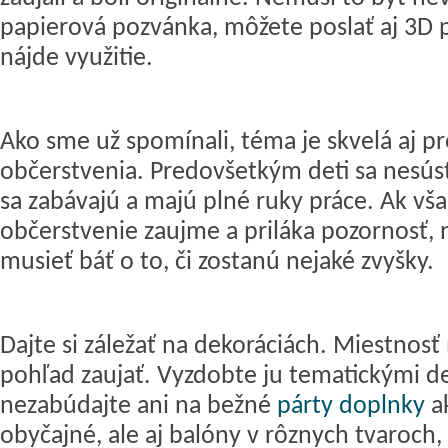
papierová pozvánka, môžete poslať aj 3D 
nájde využitie.
Ako sme už spomínali, téma je skvelá aj p
občerstvenia. Predovšetkým deti sa nesúst
sa zabávajú a majú plné ruky práce. Ak vša
občerstvenie zaujme a priláka pozornosť,
musieť báť o to, či zostanú nejaké zvyšky.
Dajte si záležať na dekoráciách. Miestnosť
pohľad zaujať. Vyzdobte ju tematickými d
nezabúdajte ani na bežné
párty doplnky
ak
obyčajné, ale aj balóny v rôznych tvaroch