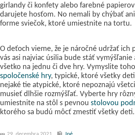
girlandy či konfety alebo farebné papierov
darujete hosťom. No nemali by chýbať ani
forme sviečok, ktoré umiestnite na tortu.
O deťoch vieme, že je náročné udržať ich 
vás asi najviac úsilia bude stáť vymýšľanie 
všetko na jednu či dve hry. Vymyslite toho
spoločenské hry
, typické, ktoré všetky det
nejaké tie atypické, ktoré nepoznajú všetc
musieť dlhšie rozmýšľať. Vyberte hry rôz
umiestnite na stôl s pevnou
stolovou pod
ktorého sa budú môcť zmestiť všetky deti.
29. decembra 2021
Iné