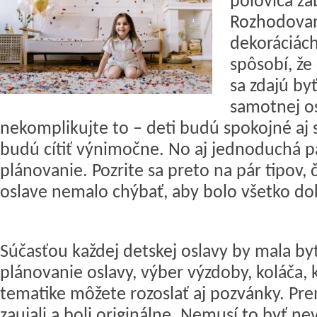
polovica zá
Rozhodovan
dekoráciách
spôsobí, že
sa zdajú by
samotnej o
nekomplikujte to – deti budú spokojné aj s
budú cítiť výnimočne. No aj jednoduchá pá
plánovanie. Pozrite sa preto na pár tipov, 
oslave nemalo chýbať, aby bolo všetko do
Súčasťou každej detskej oslavy by mala by
plánovanie oslavy, výber výzdoby, koláča,
tematike môžete rozoslať aj pozvánky. Prem
zaujali a boli originálne. Nemusí to byť n