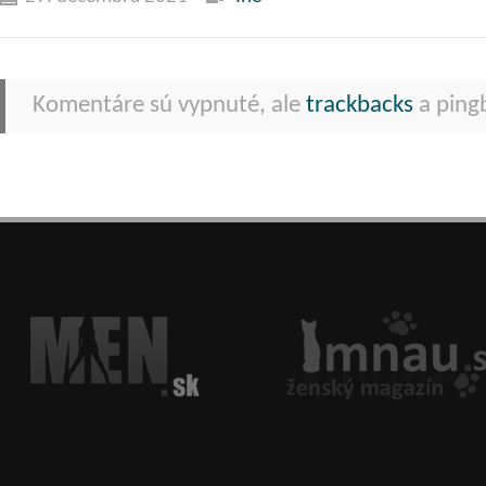
Komentáre sú vypnuté, ale
trackbacks
a pingb