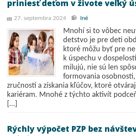
priniesť deťom v živote veľký 
27. septembra 2024
Iné
Mnohí si to vôbec ne
detstvo je pre deti ob
ktoré môžu byť pre n
k úspechu v dospelosti
milujú, nie sú len spô
formovania osobnosti, 
zručností a získania kľúčov, ktoré otvár
kariéram. Mnohé z týchto aktivít podc
[…]
Rýchly výpočet PZP bez návšte