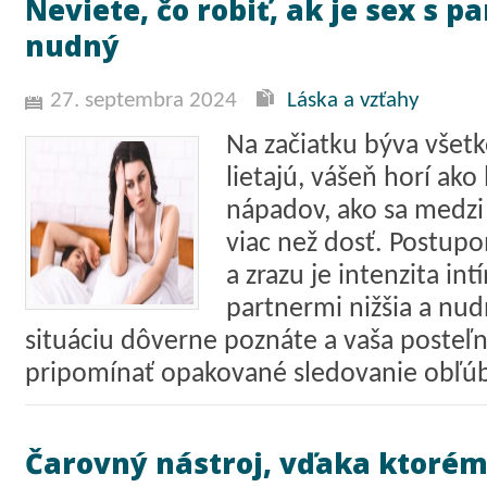
Neviete, čo robiť, ak je sex s 
nudný
27. septembra 2024
Láska a vzťahy
Na začiatku býva všetk
lietajú, vášeň horí ako
nápadov, ako sa medzi
viac než dosť. Postupo
a zrazu je intenzita in
partnermi nižšia a nud
situáciu dôverne poznáte a vaša posteľná
pripomínať opakované sledovanie obľú
Čarovný nástroj, vďaka ktoré