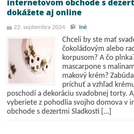
internetovom obchode s dezert
dokážete aj online
22. septembra 2024
Iné
Chceli by ste mať svad
čokoládovým alebo ra
korpusom? A čo plnka
mascarpone s malinam
makový krém? Zabúda
príchuť a vzhľad krému
poschodí a dekoráciu svadobnej torty. Aj
vyberiete z pohodlia svojho domova v 
obchode s dezertmi Sladkosti […]