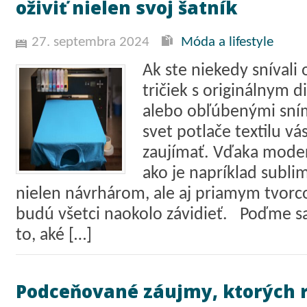
oživiť nielen svoj šatník
27. septembra 2024
Móda a lifestyle
Ak ste niekedy snívali o
tričiek s originálnym 
alebo obľúbenými sní
svet potlače textilu vá
zaujímať. Vďaka mode
ako je napríklad subli
nielen návrhárom, ale aj priamym tvor
budú všetci naokolo závidieť. Poďme sa
to, aké […]
Podceňované záujmy, ktorých 