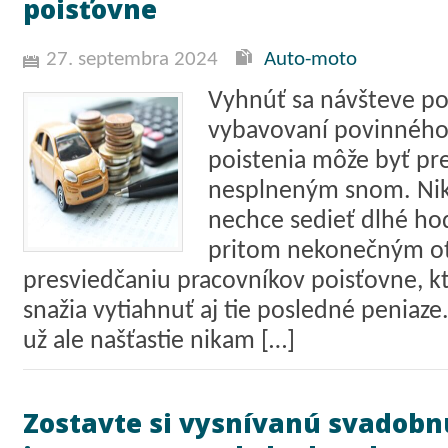
poisťovne
27. septembra 2024
Auto-moto
Vyhnúť sa návšteve po
vybavovaní povinnéh
poistenia môže byť pr
nesplneným snom. Nik
nechce sedieť dlhé hodi
pritom nekonečným o
presviedčaniu pracovníkov poisťovne, kto
snažia vytiahnuť aj tie posledné peniaze
už ale našťastie nikam […]
Zostavte si vysnívanú svadobnú