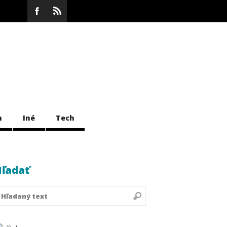
m
Iné
Tech
ľadať