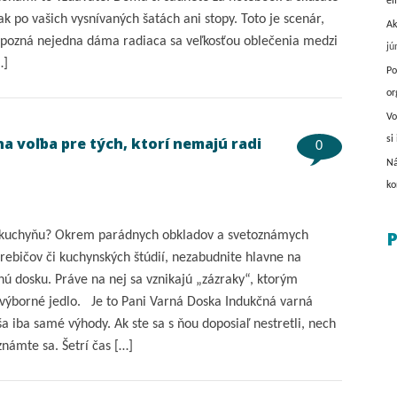
el
ak po vašich vysnívaných šatách ani stopy. Toto je scenár,
Ak
e pozná nejedna dáma radiaca sa veľkosťou oblečenia medzi
jú
…]
Po
or
Vo
a voľba pre tých, ktorí nemajú radi
si
0
Ná
ko
P
 kuchyňu? Okrem parádnych obkladov a svetoznámych
rebičov či kuchynských štúdií, nezabudnite hlavne na
nú dosku. Práve na nej sa vznikajú „zázraky“, ktorým
výborné jedlo. Je to Pani Varná Doska Indukčná varná
a iba samé výhody. Ak ste sa s ňou doposiaľ nestretli, nech
známte sa. Šetrí čas […]