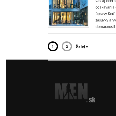
vás aj ochr
očakávania 
úpravy Keď 
zásuvky a v
domácnosti 
1
2
Ďalej »