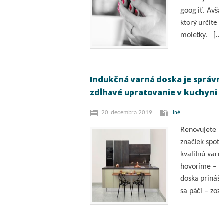
googliť. Avš
ktorý určit
moletky. [
Indukčná varná doska je správn
zdĺhavé upratovanie v kuchyni
20. decembra 2019
Iné
Renovujete
značiek spot
kvalitnú var
hovoríme – 
doska prináš
sa páči – zo