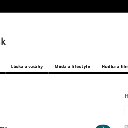
Láska a vzťahy
Móda a lifestyle
Hudba a fil
H
oma