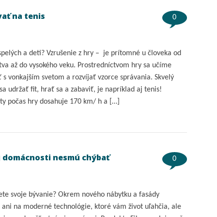
ať na tenis
0
pelých a deti? Vzrušenie z hry – je prítomné u človeka od
tva až do vysokého veku. Prostredníctvom hry sa učíme
 s vonkajším svetom a rozvíjať vzorce správania. Skvelý
a udržať fit, hrať sa a zabaviť, je napríklad aj tenis!
pty počas hry dosahuje 170 km/ h a […]
ej domácnosti nesmú chýbať
0
ete svoje bývanie? Okrem nového nábytku a fasády
 ani na moderné technológie, ktoré vám život uľahčia, ale