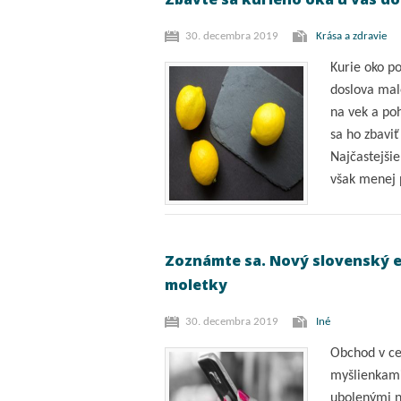
30. decembra 2019
Krása a zdravie
Kurie oko p
doslova mal
na vek a po
sa ho zbaviť
Najčastejšie
však menej 
Zoznámte sa. Nový slovenský e-
moletky
30. decembra 2019
Iné
Obchod v ce
myšlienkami 
ubolenými n