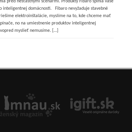
ánia pred nešťastnými scenármi. Produkty Fibaro splnia vaše
o inteligentnej domácnosti. Fibaro nevyžaduje stavebné
riešime elektroinštalácie, myslíme na to, kde chceme mať
ypínače, no na umiestnenie produktov inteligentnej
vopred myslieť nemusíme. […]