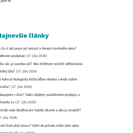
ajnovšie články
 čo si dať pozor pri vetraní a tienení strešného okna?
dkrovie poskytuje
(27. júla 2026)
lia vás aj susedov uši? Ako efektívne vyriešiť odhlučnenie
tskej izby?
(27. júla 2026)
e koho je biologická liečba kĺbov vhodná a kedy reálne
omáha?
(27. júla 2026)
kupujete z Ázie? Takto nájdete spoľahlivého predajcu a
hránite sa
(27. júla 2026)
 tvrdá voda škodlivá pre ľudské zdravie a ako ju zmäkčiť?
7. júla 2026)
 váš život plný stresu? Výlet do prírody môže jeho vplyv