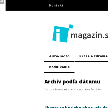
Kontakt
Auto-moto
Krása a zdravie
Podnikanie
Archív podľa dátumu
You are browsing the site archives by date.
Zbavte sa kurieho oka u vás d