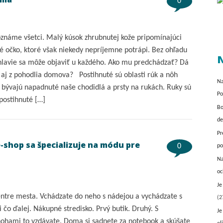
0
oznáme všetci. Malý kúsok zhrubnutej kože pripomínajúci
é očko, ktoré však niekedy nepríjemne potrápi. Bez ohľadu
N
hlavie sa môže objaviť u každého. Ako mu predchádzať? Dá
 aj z pohodlia domova? Postihnuté sú oblasti rúk a nôh
Na
 bývajú napadnuté naše chodidlá a prsty na rukách. Ruky sú
Po
postihnuté […]
Bo
de
Pr
shop sa špecializuje na módu pre
0
p
Na
oc
Je
ntre mesta. Vchádzate do neho s nádejou a vychádzate s
(2
čo ďalej. Nákupné stredisko. Prvý butik. Druhý. S
Je
ohami to vzdávate. Doma si sadnete za notebook a skúšate