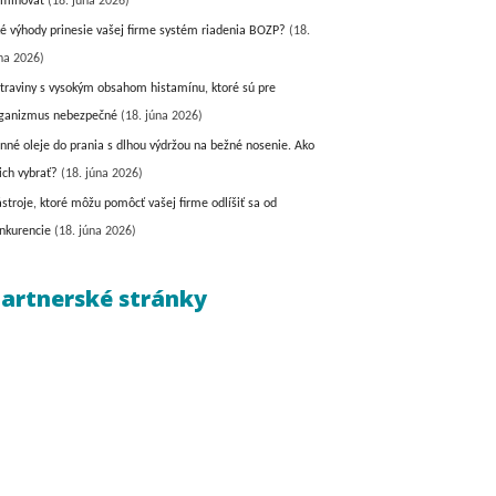
iminovať
(18. júna 2026)
é výhody prinesie vašej firme systém riadenia BOZP?
(18.
na 2026)
traviny s vysokým obsahom histamínu, ktoré sú pre
ganizmus nebezpečné
(18. júna 2026)
nné oleje do prania s dlhou výdržou na bežné nosenie. Ako
 ich vybrať?
(18. júna 2026)
stroje, ktoré môžu pomôcť vašej firme odlíšiť sa od
nkurencie
(18. júna 2026)
artnerské stránky