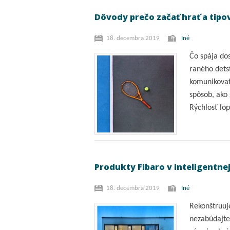
Dôvody prečo začať hrať a tipov
18. decembra 2019
Iné
Čo spája dos
raného dets
komunikovať
spôsob, ako s
Rýchlosť lo
Produkty Fibaro v inteligentn
18. decembra 2019
Iné
Rekonštruuj
nezabúdajte