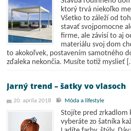
Stavba rodinného dom
ktorý trvá niekoľko me
Všetko to záleží od to
stavať svojpomocne al
firme, ale závisí to aj
materiálu svoj dom ch
to akokoľvek, postavením samotného d
zďaleka nekončia. Musíte totiž myslieť [
Jarný trend – šatky vo vlasoch
20. apríla 2018
Móda a lifestyle
Stojíte pred zrkadlom 
vyberáte zo šatníka ka
Ladíte farby, štýly. Dáv