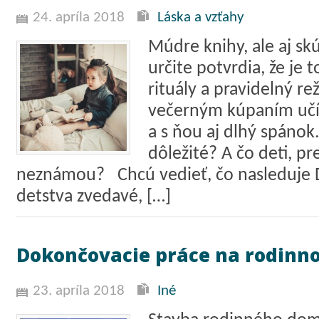
24. apríla 2018
Láska a vzťahy
Múdre knihy, ale aj 
určite potvrdia, že je t
rituály a pravidelný r
večerným kúpaním učí
a s ňou aj dlhý spánok.
dôležité? A čo deti, pr
neznámou? Chcú vedieť, čo nasleduje D
detstva zvedavé, […]
Dokončovacie práce na rodin
23. apríla 2018
Iné