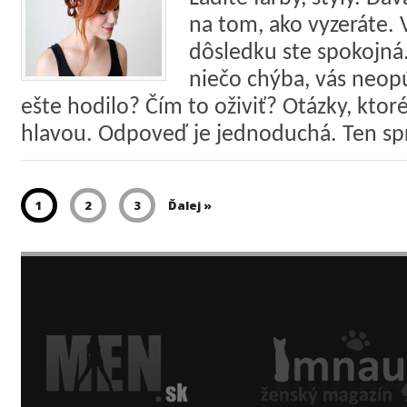
na tom, ako vyzeráte.
dôsledku ste spokojná.
niečo chýba, vás neop
ešte hodilo? Čím to oživiť? Otázky, ktoré
hlavou. Odpoveď je jednoduchá. Ten sp
1
2
3
Ďalej »