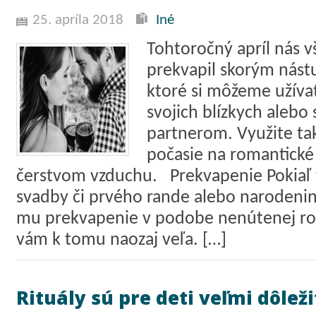
25. apríla 2018
Iné
Tohtoročný apríl nás 
prekvapil skorým nást
ktoré si môžeme užívať
svojich blízkych alebo
partnerom. Využite ta
počasie na romantické
čerstvom vzduchu. Prekvapenie Pokiaľ 
svadby či prvého rande alebo narodenin
mu prekvapenie v podobe nenútenej ro
vám k tomu naozaj veľa. […]
Rituály sú pre deti veľmi dôleži